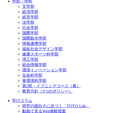
学部・学科
文学部
経済学部
経営学部
法学部
社会学部
国際学部
国際観光学部
情報連携学部
福祉社会デザイン学部
健康スポーツ科学部
理工学部
総合情報学部
環境イノベーション学部
生命科学部
食環境科学部
第2部・イブニングコース（夜）
教育方針（3つのポリシー）
学びコラム
研究の面白さに近づく「TOYO Lab」
動画で見るWeb体験授業