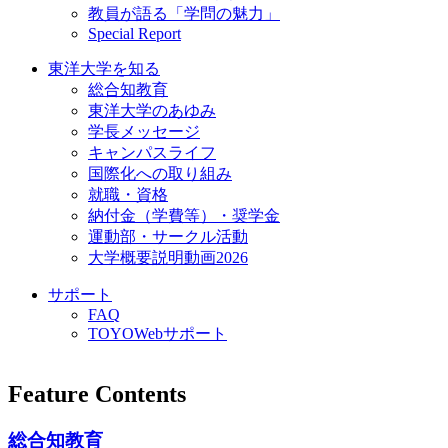
教員が語る「学問の魅力」
Special Report
東洋大学を知る
総合知教育
東洋大学のあゆみ
学長メッセージ
キャンパスライフ
国際化への取り組み
就職・資格
納付金（学費等）・奨学金
運動部・サークル活動
大学概要説明動画2026
サポート
FAQ
TOYOWebサポート
Feature Contents
総合知教育