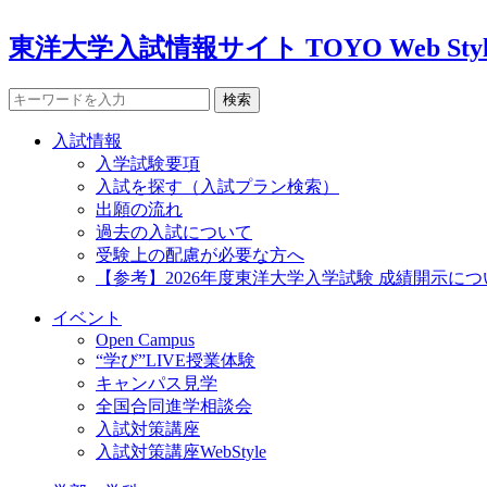
東洋大学入試情報サイト TOYO Web Styl
検索
入試情報
入学試験要項
入試を探す（入試プラン検索）
出願の流れ
過去の入試について
受験上の配慮が必要な方へ
【参考】2026年度東洋大学入学試験 成績開示につ
イベント
Open Campus
“学び”LIVE授業体験
キャンパス見学
全国合同進学相談会
入試対策講座
入試対策講座WebStyle