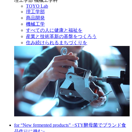
理工学部 機械工学科
TOYO Lab
理工学部
商品開発
機械工学
すべての人に健康と福祉を
産業と技術革新の基盤をつくろう
住み続けられるまちづくりを
for “New fermented products” −STY酵母菌でブランド食
品作りに挑む−