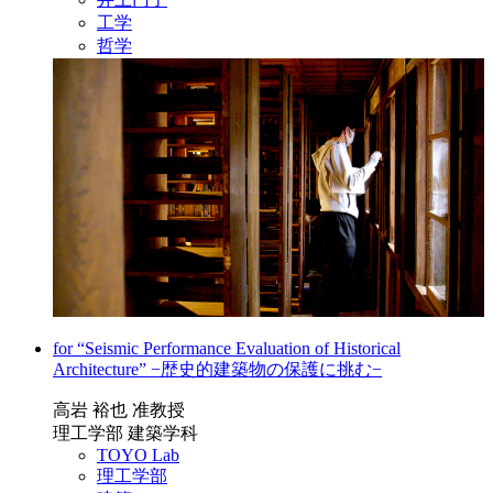
工学
哲学
for “Seismic Performance Evaluation of Historical
Architecture” −歴史的建築物の保護に挑む−
高岩 裕也 准教授
理工学部 建築学科
TOYO Lab
理工学部