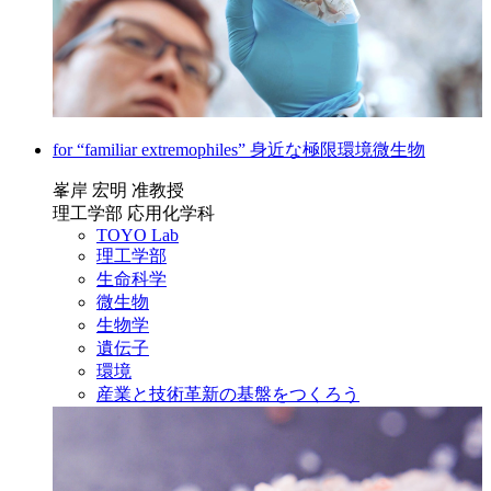
for “familiar extremophiles” 身近な極限環境微生物
峯岸 宏明 准教授
理工学部 応用化学科
TOYO Lab
理工学部
生命科学
微生物
生物学
遺伝子
環境
産業と技術革新の基盤をつくろう