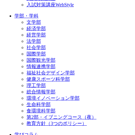
入試対策講座WebStyle
学部・学科
文学部
経済学部
経営学部
法学部
社会学部
国際学部
国際観光学部
情報連携学部
福祉社会デザイン学部
健康スポーツ科学部
理工学部
総合情報学部
環境イノベーション学部
生命科学部
食環境科学部
第2部・イブニングコース（夜）
教育方針（3つのポリシー）
学びコラム