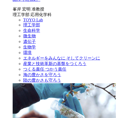
峯岸 宏明 准教授
理工学部 応用化学科
TOYO Lab
理工学部
生命科学
微生物
遺伝子
生物学
環境
エネルギーをみんなに そしてクリーンに
産業と技術革新の基盤をつくろう
つくる責任 つかう責任
海の豊かさを守ろう
陸の豊かさも守ろう