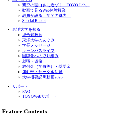
研究の面白さに近づく「TOYO Lab」
動画で見るWeb体験授業
教員が語る「学問の魅力」
Special Report
東洋大学を知る
総合知教育
東洋大学のあゆみ
学長メッセージ
キャンパスライフ
国際化への取り組み
就職・資格
納付金（学費等）・奨学金
運動部・サークル活動
大学概要説明動画2026
サポート
FAQ
TOYOWebサポート
Feature Contents