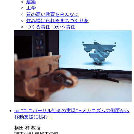
建築
工学
質の高い教育をみんなに
住み続けられるまちづくりを
つくる責任 つかう責任
for “ユニバーサル社会の実現” −メカニズムの側面から
移動支援に挑む−
横田 祥 教授