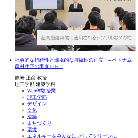
社会的な持続性と環境的な持続性の両立 – ベトナム
農村住宅の調査から –
篠崎 正彦 教授
理工学部 建築学科
Web体験授業
理工学部
デザイン
文化
建築
まちづくり
環境
エネルギーをみんなに そしてクリーンに