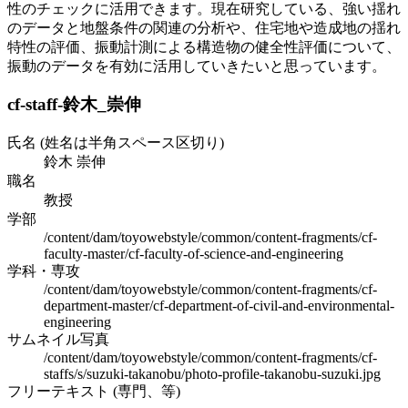
性のチェックに活用できます。現在研究している、強い揺れ
のデータと地盤条件の関連の分析や、住宅地や造成地の揺れ
特性の評価、振動計測による構造物の健全性評価について、
振動のデータを有効に活用していきたいと思っています。
cf-staff-鈴木_崇伸
氏名 (姓名は半角スペース区切り)
鈴木 崇伸
職名
教授
学部
/content/dam/toyowebstyle/common/content-fragments/cf-
faculty-master/cf-faculty-of-science-and-engineering
学科・専攻
/content/dam/toyowebstyle/common/content-fragments/cf-
department-master/cf-department-of-civil-and-environmental-
engineering
サムネイル写真
/content/dam/toyowebstyle/common/content-fragments/cf-
staffs/s/suzuki-takanobu/photo-profile-takanobu-suzuki.jpg
フリーテキスト (専門、等)