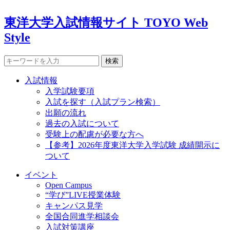
東洋大学入試情報サイト TOYO Web
Style
検索
入試情報
入学試験要項
入試を探す（入試プラン検索）
出願の流れ
過去の入試について
受験上の配慮が必要な方へ
【参考】2026年度東洋大学入学試験 成績開示に
ついて
イベント
Open Campus
“学び”LIVE授業体験
キャンパス見学
全国合同進学相談会
入試対策講座