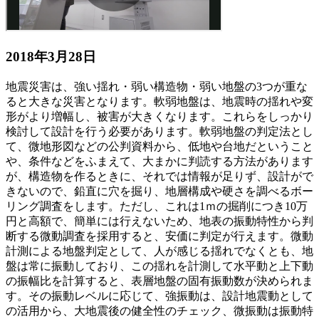
2018年3月28日
地震災害は、強い揺れ・弱い構造物・弱い地盤の3つが重な
ると大きな災害となります。軟弱地盤は、地震時の揺れや変
形がより増幅し、被害が大きくなります。これらをしっかり
検討して設計を行う必要があります。軟弱地盤の判定法とし
て、微地形図などの公判資料から、低地や台地だということ
や、条件などをふまえて、大まかに判読する方法があります
が、構造物を作るときに、それでは情報が足りず、設計がで
きないので、鉛直に穴を掘り、地層構成や硬さを調べるボー
リング調査をします。ただし、これは1ｍの掘削につき10万
円と高額で、簡単には行えないため、地表の振動特性から判
断する微動調査を採用すると、安価に判定が行えます。微動
計測による地盤判定として、人が感じる揺れでなくとも、地
盤は常に振動しており、この揺れを計測して水平動と上下動
の振幅比を計算すると、表層地盤の固有振動数が決められま
す。その振動レベルに応じて、強振動は、設計地震動として
の活用から、大地震後の健全性のチェック、微振動は振動特