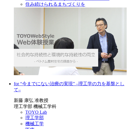
住み続けられるまちづくりを
for “今までにない治療の実現” ‒理工学の力を基盤とし
て‒
新藤 康弘 准教授
理工学部 機械工学科
TOYO Lab
理工学部
機械工学