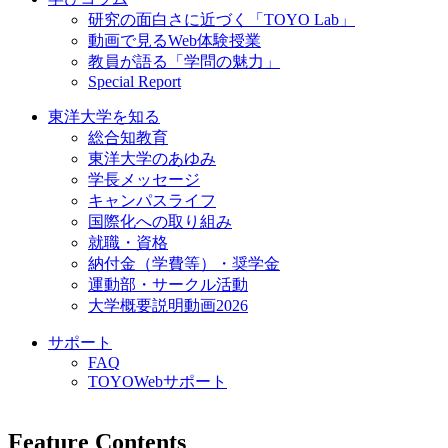
研究の面白さに近づく「TOYO Lab」
動画で見るWeb体験授業
教員が語る「学問の魅力」
Special Report
東洋大学を知る
総合知教育
東洋大学のあゆみ
学長メッセージ
キャンパスライフ
国際化への取り組み
就職・資格
納付金（学費等）・奨学金
運動部・サークル活動
大学概要説明動画2026
サポート
FAQ
TOYOWebサポート
Feature Contents