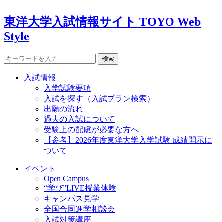
東洋大学入試情報サイト TOYO Web
Style
検索
入試情報
入学試験要項
入試を探す（入試プラン検索）
出願の流れ
過去の入試について
受験上の配慮が必要な方へ
【参考】2026年度東洋大学入学試験 成績開示に
ついて
イベント
Open Campus
“学び”LIVE授業体験
キャンパス見学
全国合同進学相談会
入試対策講座