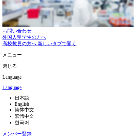
お問い合わせ
外国人留学生の方へ
高校教員の方へ
新しいタブで開く
メニュー
閉じる
Language
Language
日本語
English
简体中文
繁體中文
한국어
メンバー登録