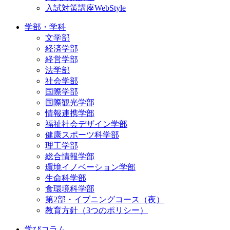
入試対策講座WebStyle
学部・学科
文学部
経済学部
経営学部
法学部
社会学部
国際学部
国際観光学部
情報連携学部
福祉社会デザイン学部
健康スポーツ科学部
理工学部
総合情報学部
環境イノベーション学部
生命科学部
食環境科学部
第2部・イブニングコース（夜）
教育方針（3つのポリシー）
学びコラム