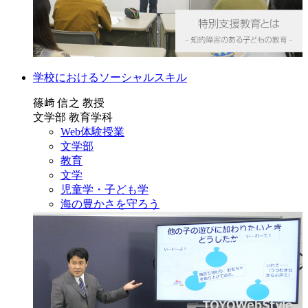
学校におけるソーシャルスキル
篠﨑 信之 教授
文学部 教育学科
Web体験授業
文学部
教育
文学
児童学・子ども学
海の豊かさを守ろう