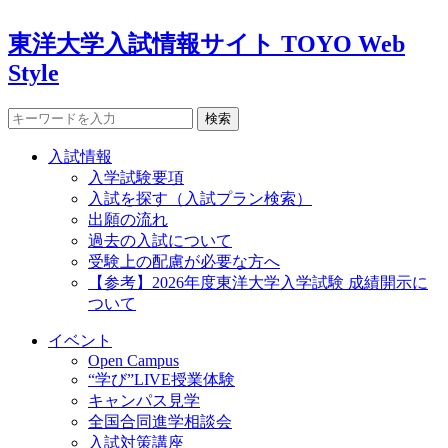
東洋大学入試情報サイト TOYO Web
Style
検索
入試情報
入学試験要項
入試を探す（入試プラン検索）
出願の流れ
過去の入試について
受験上の配慮が必要な方へ
【参考】2026年度東洋大学入学試験 成績開示に
ついて
イベント
Open Campus
“学び”LIVE授業体験
キャンパス見学
全国合同進学相談会
入試対策講座