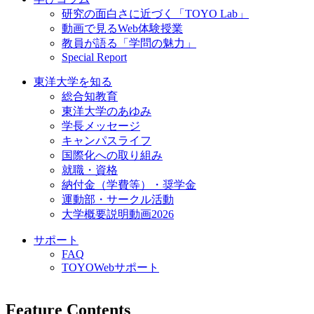
研究の面白さに近づく「TOYO Lab」
動画で見るWeb体験授業
教員が語る「学問の魅力」
Special Report
東洋大学を知る
総合知教育
東洋大学のあゆみ
学長メッセージ
キャンパスライフ
国際化への取り組み
就職・資格
納付金（学費等）・奨学金
運動部・サークル活動
大学概要説明動画2026
サポート
FAQ
TOYOWebサポート
Feature Contents