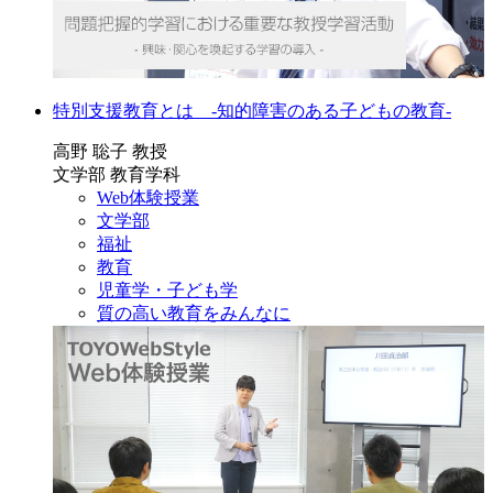
特別支援教育とは -知的障害のある子どもの教育-
高野 聡子 教授
文学部 教育学科
Web体験授業
文学部
福祉
教育
児童学・子ども学
質の高い教育をみんなに