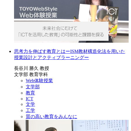
思考力を伸ばす教育とはーISM教材構造化法を用いた
授業設計とアクティブラーニングー
長谷川 勝久 教授
文学部 教育学科
Web体験授業
文学部
教育
ICT
文学
工学
質の高い教育をみんなに