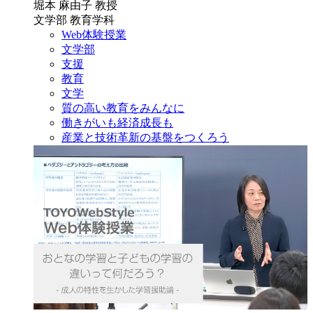
堀本 麻由子 教授
文学部 教育学科
Web体験授業
文学部
支援
教育
文学
質の高い教育をみんなに
働きがいも経済成長も
産業と技術革新の基盤をつくろう