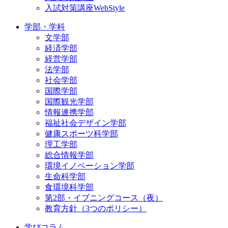
入試対策講座WebStyle
学部・学科
文学部
経済学部
経営学部
法学部
社会学部
国際学部
国際観光学部
情報連携学部
福祉社会デザイン学部
健康スポーツ科学部
理工学部
総合情報学部
環境イノベーション学部
生命科学部
食環境科学部
第2部・イブニングコース（夜）
教育方針（3つのポリシー）
学びコラム