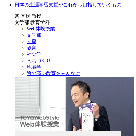
日本の生涯学習支援がこれから目指していくもの
関 直規 教授
文学部 教育学科
Web体験授業
文学部
支援
教育
社会学
まちづくり
地域学
質の高い教育をみんなに