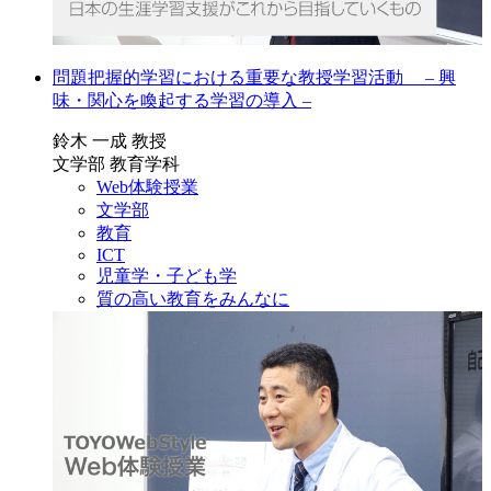
問題把握的学習における重要な教授学習活動 – 興
味・関心を喚起する学習の導入 –
鈴木 一成 教授
文学部 教育学科
Web体験授業
文学部
教育
ICT
児童学・子ども学
質の高い教育をみんなに