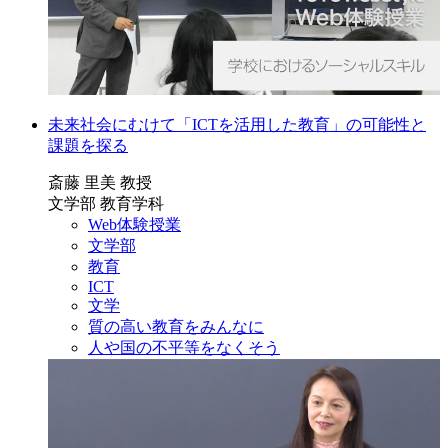
未来社会にむけて「ICTを活用した教育」の可能性と
課題を探る
斎藤 里美 教授
文学部 教育学科
Web体験授業
文学部
教育
ICT
文学
質の高い教育をみんなに
人や国の不平等をなくそう