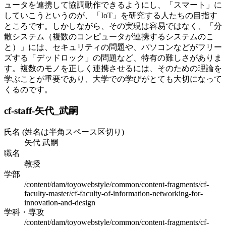
ュータを連携して協調動作できるようにし、「スマート」に
していこうというのが、「IoT」を研究する人たちの目指す
ところです。しかしながら、その実現は容易ではなく、「分
散システム（複数のコンピュータが連携するシステムのこ
と）」には、セキュリティの問題や、パソコンなどがフリー
ズする「デッドロック」の問題など、特有の難しさがありま
す。複数のモノを正しく連携させるには、そのための理論を
学ぶことが重要であり、大学での学びがとても大切になって
くるのです。
cf-staff-矢代_武嗣
氏名 (姓名は半角スペース区切り)
矢代 武嗣
職名
教授
学部
/content/dam/toyowebstyle/common/content-fragments/cf-
faculty-master/cf-faculty-of-information-networking-for-
innovation-and-design
学科・専攻
/content/dam/toyowebstyle/common/content-fragments/cf-