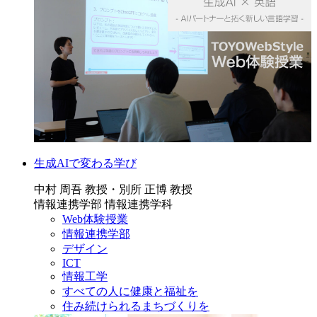
生成AIで変わる学び
中村 周吾 教授・別所 正博 教授
情報連携学部 情報連携学科
Web体験授業
情報連携学部
デザイン
ICT
情報工学
すべての人に健康と福祉を
住み続けられるまちづくりを