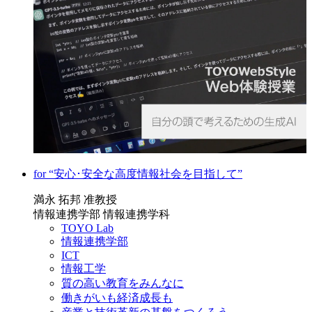
for “安心･安全な高度情報社会を目指して”
満永 拓邦 准教授
情報連携学部 情報連携学科
TOYO Lab
情報連携学部
ICT
情報工学
質の高い教育をみんなに
働きがいも経済成長も