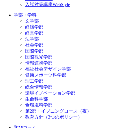
入試対策講座WebStyle
学部・学科
文学部
経済学部
経営学部
法学部
社会学部
国際学部
国際観光学部
情報連携学部
福祉社会デザイン学部
健康スポーツ科学部
理工学部
総合情報学部
環境イノベーション学部
生命科学部
食環境科学部
第2部・イブニングコース（夜）
教育方針（3つのポリシー）
学びコラム