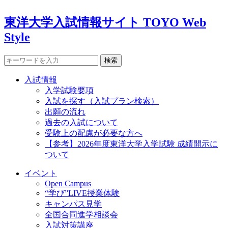
東洋大学入試情報サイト TOYO Web
Style
検索
入試情報
入学試験要項
入試を探す（入試プラン検索）
出願の流れ
過去の入試について
受験上の配慮が必要な方へ
【参考】2026年度東洋大学入学試験 成績開示に
ついて
イベント
Open Campus
“学び”LIVE授業体験
キャンパス見学
全国合同進学相談会
入試対策講座