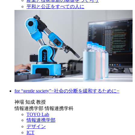
産業と技術革新の基盤をつくろう
平和と公正をすべての人に
for “gentle society”−社会の分断を緩和するために−
神場 知成 教授
情報連携学部 情報連携学科
TOYO Lab
情報連携学部
デザイン
ICT