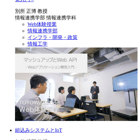
別所 正博 教授
情報連携学部 情報連携学科
Web体験授業
情報連携学部
インフラ・開発・政策
情報工学
組込みシステムとIoT