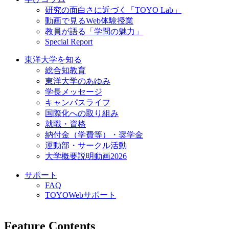
研究の面白さに近づく「TOYO Lab」
動画で見るWeb体験授業
教員が語る「学問の魅力」
Special Report
東洋大学を知る
総合知教育
東洋大学のあゆみ
学長メッセージ
キャンパスライフ
国際化への取り組み
就職・資格
納付金（学費等）・奨学金
運動部・サークル活動
大学概要説明動画2026
サポート
FAQ
TOYOWebサポート
Feature Contents