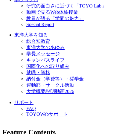
研究の面白さに近づく「TOYO Lab」
動画で見るWeb体験授業
教員が語る「学問の魅力」
Special Report
東洋大学を知る
総合知教育
東洋大学のあゆみ
学長メッセージ
キャンパスライフ
国際化への取り組み
就職・資格
納付金（学費等）・奨学金
運動部・サークル活動
大学概要説明動画2026
サポート
FAQ
TOYOWebサポート
Feature Contents