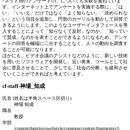
｢ネット用のアンケートUI」についても実験を重ねていま
す。インターネット上でアンケートを実施する際に、「は
い」「いいえ」だけではなく「よく知らない」「決められな
い」という項目を追加し、円形のカーソルを動かして回答で
きるようにします。このようなユーザーインタフェースを導
入することによって「知らなくて反対」なのか、「知ってい
て賛成」なのかを表すことができるようになるため、アンケ
ートの回答を極端に二分することなく、人々の動向を調査す
ることが可能になります。
ほかにも、ビデオ会議のアシストなどのように、新しい技術
を用いたソフトウェアを開発し、近い将来、ツールとして社
会に普及させることで、少しでも「社会の分断」を緩和させ
ていくことができればと考えています。
cf-staff-神場_知成
氏名 (姓名は半角スペース区切り)
神場 知成
職名
教授
学部
/content/dam/toyowebstyle/common/content-fragments/cf-