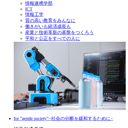
情報連携学部
ICT
情報工学
質の高い教育をみんなに
働きがいも経済成長も
産業と技術革新の基盤をつくろう
平和と公正をすべての人に
for “gentle society”−社会の分断を緩和するために−