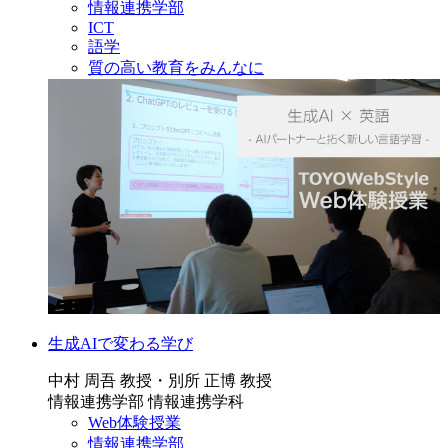
情報連携学部
ICT
語学
質の高い教育をみんなに
生成AIで変わる学び
中村 周吾 教授・別所 正博 教授
情報連携学部 情報連携学科
Web体験授業
情報連携学部