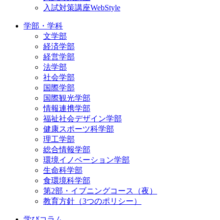
入試対策講座WebStyle
学部・学科
文学部
経済学部
経営学部
法学部
社会学部
国際学部
国際観光学部
情報連携学部
福祉社会デザイン学部
健康スポーツ科学部
理工学部
総合情報学部
環境イノベーション学部
生命科学部
食環境科学部
第2部・イブニングコース（夜）
教育方針（3つのポリシー）
学びコラム