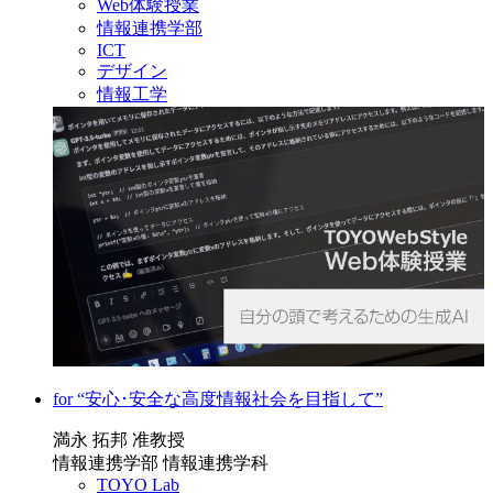
Web体験授業
情報連携学部
ICT
デザイン
情報工学
for “安心･安全な高度情報社会を目指して”
満永 拓邦 准教授
情報連携学部 情報連携学科
TOYO Lab