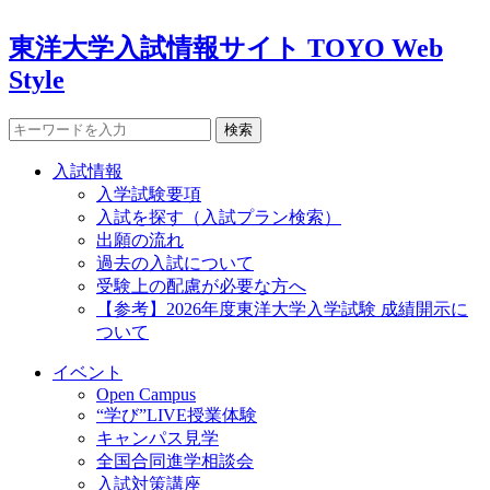
東洋大学入試情報サイト TOYO Web
Style
検索
入試情報
入学試験要項
入試を探す（入試プラン検索）
出願の流れ
過去の入試について
受験上の配慮が必要な方へ
【参考】2026年度東洋大学入学試験 成績開示に
ついて
イベント
Open Campus
“学び”LIVE授業体験
キャンパス見学
全国合同進学相談会
入試対策講座