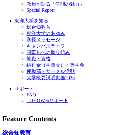
教員が語る「学問の魅力」
Special Report
東洋大学を知る
総合知教育
東洋大学のあゆみ
学長メッセージ
キャンパスライフ
国際化への取り組み
就職・資格
納付金（学費等）・奨学金
運動部・サークル活動
大学概要説明動画2026
サポート
FAQ
TOYOWebサポート
Feature Contents
総合知教育