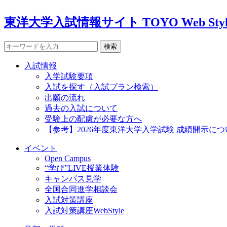
東洋大学入試情報サイト TOYO Web Styl
検索
入試情報
入学試験要項
入試を探す（入試プラン検索）
出願の流れ
過去の入試について
受験上の配慮が必要な方へ
【参考】2026年度東洋大学入学試験 成績開示につ
イベント
Open Campus
“学び”LIVE授業体験
キャンパス見学
全国合同進学相談会
入試対策講座
入試対策講座WebStyle