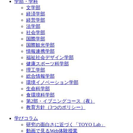
学部・学科
文学部
経済学部
経営学部
法学部
社会学部
国際学部
国際観光学部
情報連携学部
福祉社会デザイン学部
健康スポーツ科学部
理工学部
総合情報学部
環境イノベーション学部
生命科学部
食環境科学部
第2部・イブニングコース（夜）
教育方針（3つのポリシー）
学びコラム
研究の面白さに近づく「TOYO Lab」
動画で見るWeb体験授業