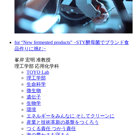
for “New fermented products” −STY酵母菌でブランド食
品作りに挑む−
峯岸 宏明 准教授
理工学部 応用化学科
TOYO Lab
理工学部
生命科学
微生物
遺伝子
生物学
環境
エネルギーをみんなに そしてクリーンに
産業と技術革新の基盤をつくろう
つくる責任 つかう責任
海の豊かさを守ろう