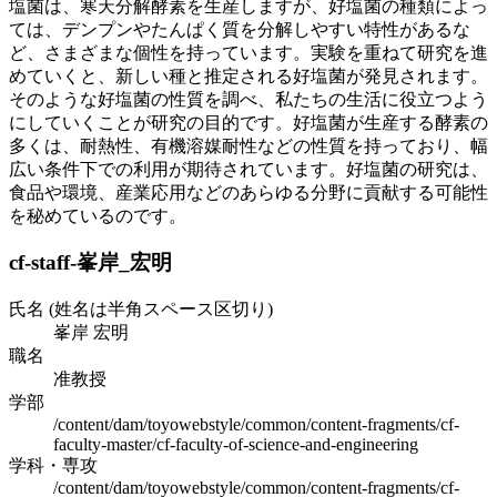
塩菌は、寒天分解酵素を生産しますが、好塩菌の種類によっ
ては、デンプンやたんぱく質を分解しやすい特性があるな
ど、さまざまな個性を持っています。実験を重ねて研究を進
めていくと、新しい種と推定される好塩菌が発見されます。
そのような好塩菌の性質を調べ、私たちの生活に役立つよう
にしていくことが研究の目的です。好塩菌が生産する酵素の
多くは、耐熱性、有機溶媒耐性などの性質を持っており、幅
広い条件下での利⽤が期待されています。好塩菌の研究は、
⾷品や環境、産業応⽤などのあらゆる分野に貢献する可能性
を秘めているのです。
cf-staff-峯岸_宏明
氏名 (姓名は半角スペース区切り)
峯岸 宏明
職名
准教授
学部
/content/dam/toyowebstyle/common/content-fragments/cf-
faculty-master/cf-faculty-of-science-and-engineering
学科・専攻
/content/dam/toyowebstyle/common/content-fragments/cf-