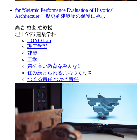
for “Seismic Performance Evaluation of Historical
Architecture” −歴史的建築物の保護に挑む−
高岩 裕也 准教授
理工学部 建築学科
TOYO Lab
理工学部
建築
工学
質の高い教育をみんなに
住み続けられるまちづくりを
つくる責任 つかう責任