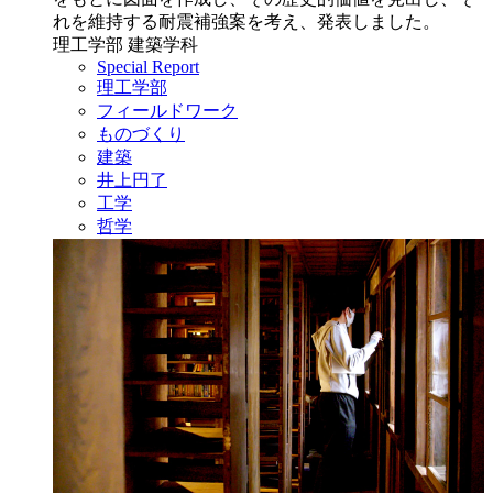
れを維持する耐震補強案を考え、発表しました。
理工学部 建築学科
Special Report
理工学部
フィールドワーク
ものづくり
建築
井上円了
工学
哲学