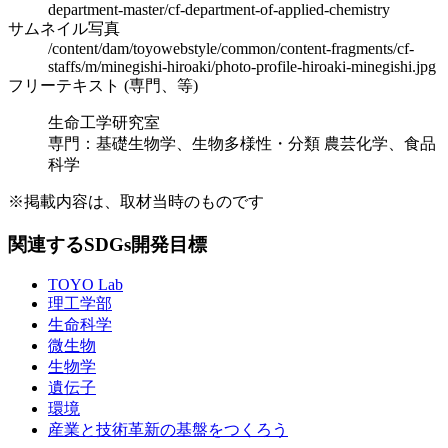
department-master/cf-department-of-applied-chemistry
サムネイル写真
/content/dam/toyowebstyle/common/content-fragments/cf-
staffs/m/minegishi-hiroaki/photo-profile-hiroaki-minegishi.jpg
フリーテキスト (専門、等)
生命工学研究室
専門：基礎生物学、生物多様性・分類 農芸化学、食品
科学
※掲載内容は、取材当時のものです
関連するSDGs開発目標
TOYO Lab
理工学部
生命科学
微生物
生物学
遺伝子
環境
産業と技術革新の基盤をつくろう