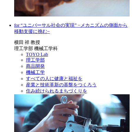
for “ユニバーサル社会の実現” −メカニズムの側面から
移動支援に挑む−
横田 祥 教授
理工学部 機械工学科
TOYO Lab
理工学部
商品開発
機械工学
すべての人に健康と福祉を
産業と技術革新の基盤をつくろう
住み続けられるまちづくりを