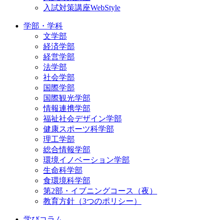
入試対策講座WebStyle
学部・学科
文学部
経済学部
経営学部
法学部
社会学部
国際学部
国際観光学部
情報連携学部
福祉社会デザイン学部
健康スポーツ科学部
理工学部
総合情報学部
環境イノベーション学部
生命科学部
食環境科学部
第2部・イブニングコース（夜）
教育方針（3つのポリシー）
学びコラム