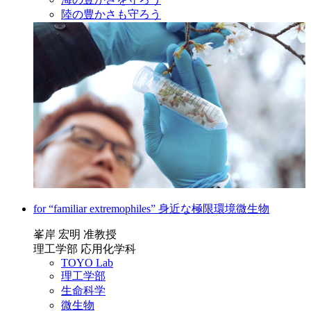
陸の豊かさも守ろう
for “familiar extremophiles” 身近な極限環境微生物
峯岸 宏明 准教授
理工学部 応用化学科
TOYO Lab
理工学部
生命科学
微生物