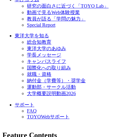
研究の面白さに近づく「TOYO Lab」
動画で見るWeb体験授業
教員が語る「学問の魅力」
Special Report
東洋大学を知る
総合知教育
東洋大学のあゆみ
学長メッセージ
キャンパスライフ
国際化への取り組み
就職・資格
納付金（学費等）・奨学金
運動部・サークル活動
大学概要説明動画2026
サポート
FAQ
TOYOWebサポート
Feature Contents