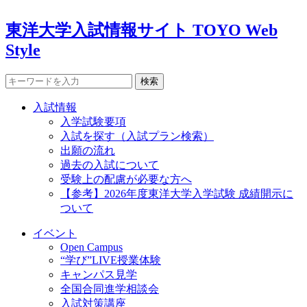
東洋大学入試情報サイト TOYO Web
Style
検索
入試情報
入学試験要項
入試を探す（入試プラン検索）
出願の流れ
過去の入試について
受験上の配慮が必要な方へ
【参考】2026年度東洋大学入学試験 成績開示に
ついて
イベント
Open Campus
“学び”LIVE授業体験
キャンパス見学
全国合同進学相談会
入試対策講座