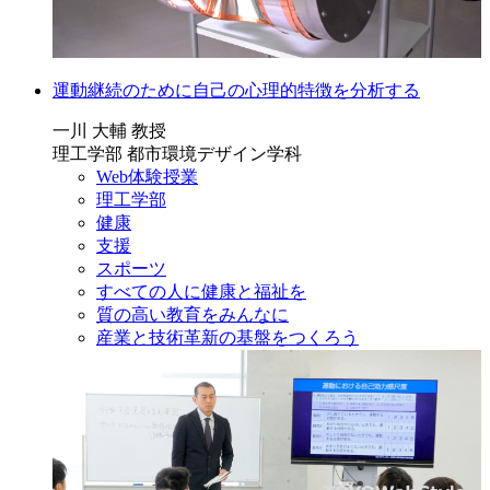
運動継続のために自己の心理的特徴を分析する
一川 大輔 教授
理工学部 都市環境デザイン学科
Web体験授業
理工学部
健康
支援
スポーツ
すべての人に健康と福祉を
質の高い教育をみんなに
産業と技術革新の基盤をつくろう