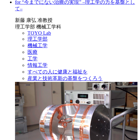
for “今までにない治療の実現” ‒理工学の力を基盤とし
て‒
新藤 康弘 准教授
理工学部 機械工学科
TOYO Lab
理工学部
機械工学
医療
工学
情報工学
すべての人に健康と福祉を
産業と技術革新の基盤をつくろう