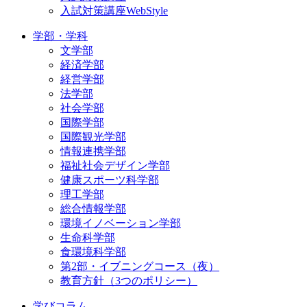
入試対策講座WebStyle
学部・学科
文学部
経済学部
経営学部
法学部
社会学部
国際学部
国際観光学部
情報連携学部
福祉社会デザイン学部
健康スポーツ科学部
理工学部
総合情報学部
環境イノベーション学部
生命科学部
食環境科学部
第2部・イブニングコース（夜）
教育方針（3つのポリシー）
学びコラム