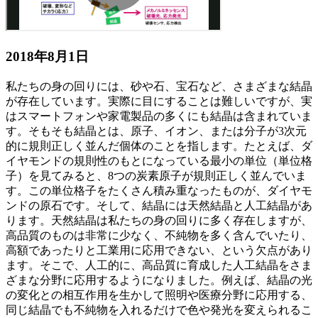
2018年8月1日
私たちの身の回りには、砂や石、宝石など、さまざまな結晶
が存在しています。実際に目にすることは難しいですが、実
はスマートフォンや家電製品の多くにも結晶は含まれていま
す。そもそも結晶とは、原子、イオン、または分子が3次元
的に規則正しく並んだ個体のことを指します。たとえば、ダ
イヤモンドの規則性のもとになっている最小の単位（単位格
子）を見てみると、8つの炭素原子が規則正しく並んでいま
す。この単位格子をたくさん積み重なったものが、ダイヤモ
ンドの原石です。そして、結晶には天然結晶と人工結晶があ
ります。天然結晶は私たちの身の回りに多く存在しますが、
高品質のものは非常に少なく、不純物を多く含んでいたり、
高額であったりと工業用に応用できない、という欠点があり
ます。そこで、人工的に、高品質に育成した人工結晶をさま
ざまな分野に応用するようになりました。例えば、結晶の光
の変化との相互作用を生かして照明や医療分野に応用する、
同じ結晶でも不純物を入れるだけで色や発光を変えられるこ