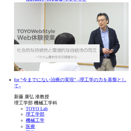
for “今までにない治療の実現” ‒理工学の力を基盤とし
て‒
新藤 康弘 准教授
理工学部 機械工学科
TOYO Lab
理工学部
機械工学
医療