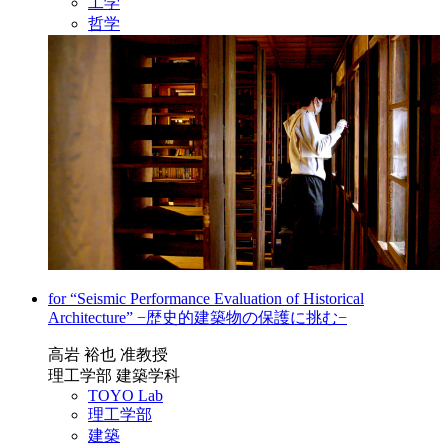
工学
哲学
for “Seismic Performance Evaluation of Historical
Architecture” −歴史的建築物の保護に挑む−
高岩 裕也 准教授
理工学部 建築学科
TOYO Lab
理工学部
建築