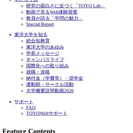
研究の面白さに近づく「TOYO Lab」
動画で見るWeb体験授業
教員が語る「学問の魅力」
Special Report
東洋大学を知る
総合知教育
東洋大学のあゆみ
学長メッセージ
キャンパスライフ
国際化への取り組み
就職・資格
納付金（学費等）・奨学金
運動部・サークル活動
大学概要説明動画2026
サポート
FAQ
TOYOWebサポート
Feature Contents