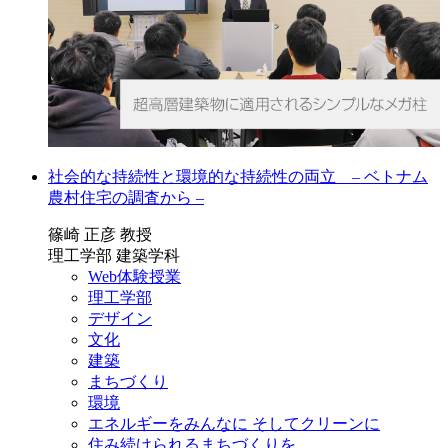
社会的な持続性と環境的な持続性の両立 – ベトナム
農村住宅の調査から –
篠崎 正彦 教授
理工学部 建築学科
Web体験授業
理工学部
デザイン
文化
建築
まちづくり
環境
エネルギーをみんなに そしてクリーンに
住み続けられるまちづくりを