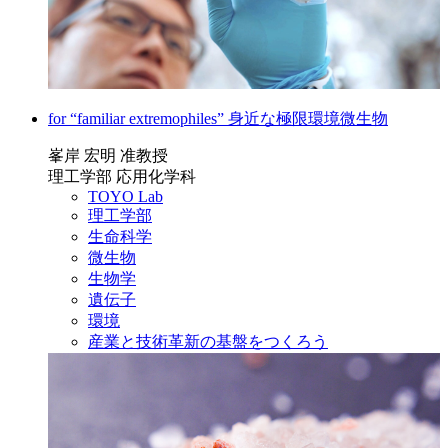
for “familiar extremophiles” 身近な極限環境微生物
峯岸 宏明 准教授
理工学部 応用化学科
TOYO Lab
理工学部
生命科学
微生物
生物学
遺伝子
環境
産業と技術革新の基盤をつくろう