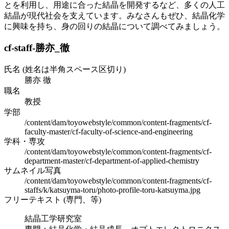
とを利用し、用途に合った結晶を開発するなど、多くの人工
結晶が現代社会を支えています。みなさんもぜひ、結晶化学
に興味を持ち、身の回りの結晶について調べてみましょう。
cf-staff-勝亦_徹
氏名 (姓名は半角スペース区切り)
勝亦 徹
職名
教授
学部
/content/dam/toyowebstyle/common/content-fragments/cf-
faculty-master/cf-faculty-of-science-and-engineering
学科・専攻
/content/dam/toyowebstyle/common/content-fragments/cf-
department-master/cf-department-of-applied-chemistry
サムネイル写真
/content/dam/toyowebstyle/common/content-fragments/cf-
staffs/k/katsuyma-toru/photo-profile-toru-katsuyma.jpg
フリーテキスト (専門、等)
結晶工学研究室