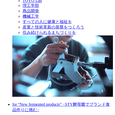
TOYO Lab
理工学部
商品開発
機械工学
すべての人に健康と福祉を
産業と技術革新の基盤をつくろう
住み続けられるまちづくりを
for “New fermented products” −STY酵母菌でブランド食
品作りに挑む−