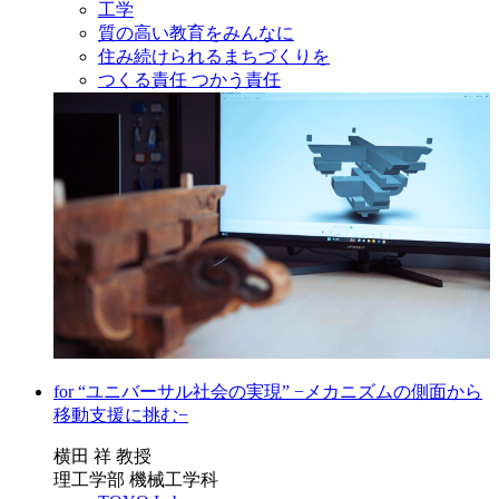
工学
質の高い教育をみんなに
住み続けられるまちづくりを
つくる責任 つかう責任
for “ユニバーサル社会の実現” −メカニズムの側面から
移動支援に挑む−
横田 祥 教授
理工学部 機械工学科