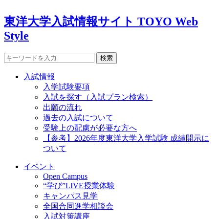
東洋大学入試情報サイト TOYO Web
Style
検索
入試情報
入学試験要項
入試を探す（入試プラン検索）
出願の流れ
過去の入試について
受験上の配慮が必要な方へ
【参考】2026年度東洋大学入学試験 成績開示に
ついて
イベント
Open Campus
“学び”LIVE授業体験
キャンパス見学
全国合同進学相談会
入試対策講座