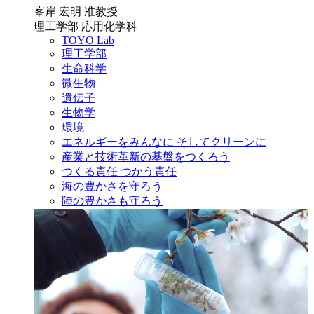
峯岸 宏明 准教授
理工学部 応用化学科
TOYO Lab
理工学部
生命科学
微生物
遺伝子
生物学
環境
エネルギーをみんなに そしてクリーンに
産業と技術革新の基盤をつくろう
つくる責任 つかう責任
海の豊かさを守ろう
陸の豊かさも守ろう