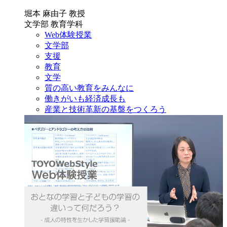
堀本 麻由子 教授
文学部 教育学科
Web体験授業
文学部
支援
教育
文学
質の高い教育をみんなに
働きがいも経済成長も
産業と技術革新の基盤をつくろう