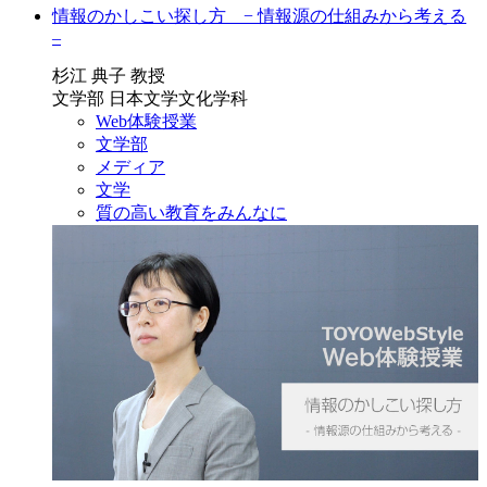
情報のかしこい探し方 − 情報源の仕組みから考える
–
杉江 典子 教授
文学部 日本文学文化学科
Web体験授業
文学部
メディア
文学
質の高い教育をみんなに