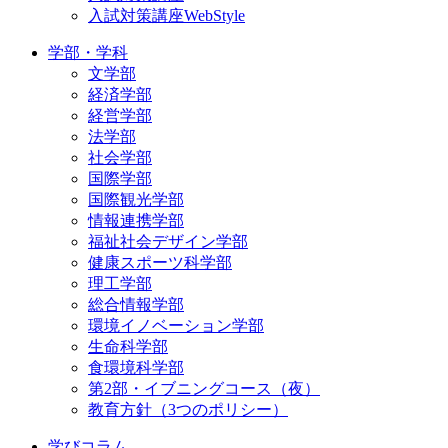
入試対策講座WebStyle
学部・学科
文学部
経済学部
経営学部
法学部
社会学部
国際学部
国際観光学部
情報連携学部
福祉社会デザイン学部
健康スポーツ科学部
理工学部
総合情報学部
環境イノベーション学部
生命科学部
食環境科学部
第2部・イブニングコース（夜）
教育方針（3つのポリシー）
学びコラム