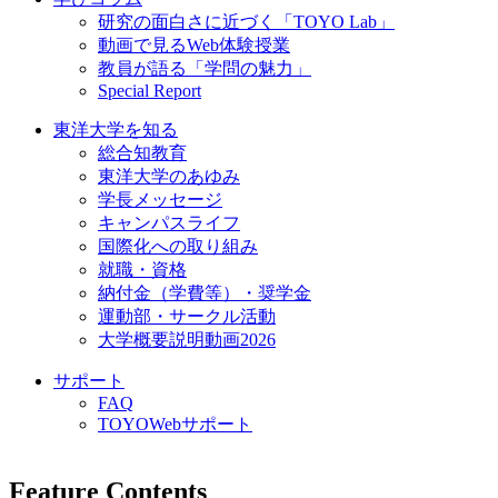
研究の面白さに近づく「TOYO Lab」
動画で見るWeb体験授業
教員が語る「学問の魅力」
Special Report
東洋大学を知る
総合知教育
東洋大学のあゆみ
学長メッセージ
キャンパスライフ
国際化への取り組み
就職・資格
納付金（学費等）・奨学金
運動部・サークル活動
大学概要説明動画2026
サポート
FAQ
TOYOWebサポート
Feature Contents