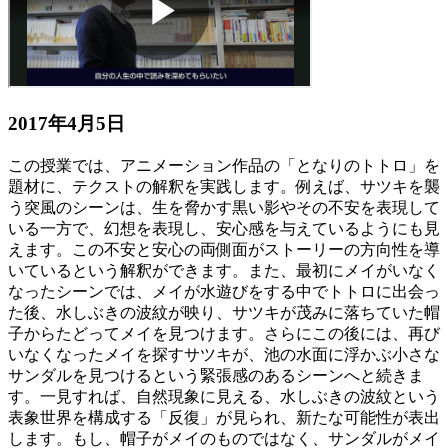
2017年4月5日
この授業では、アニメーション作品の「となりのトトロ」を
題材に、テクストの解釈を実践します。例えば、サツキを襲
う突風のシーンは、生を脅かす黒い影やその不安を表現して
いる一方で、幻想を表現し、安心感を与えているようにも見
えます。この不安と安心の両側面がストーリーの方向性を導
いているという解釈ができます。また、最初にメイがいなく
なったシーンでは、メイが水遊びをする中でトトロに出会っ
た後、水しぶきの波紋が映り、サツキが茂みに落ちていた帽
子からたどってメイを見つけます。さらにこの後には、再び
いなくなったメイを探すサツキが、池の水面に浮かぶ小さな
サンダルを見つけるという緊張感のあるシーンへと続きま
す。一見すれば、自然現象に見える、水しぶきの波紋という
表象世界を構成する「反復」が見られ、新たな可能性が表出
します。もし、帽子がメイのものではなく、サンダルがメイ