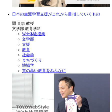
日本の生涯学習支援がこれから目指していくもの
関 直規 教授
文学部 教育学科
Web体験授業
文学部
支援
教育
社会学
まちづくり
地域学
質の高い教育をみんなに