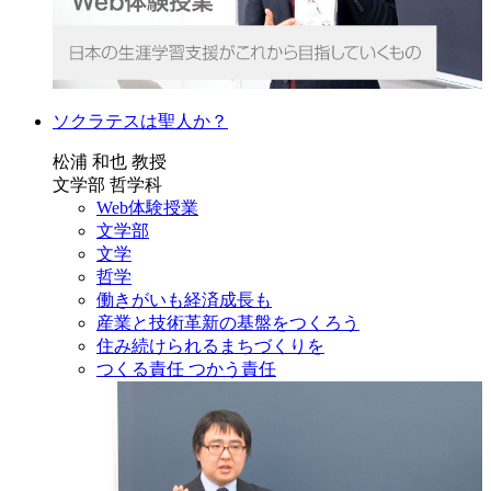
ソクラテスは聖人か？
松浦 和也 教授
文学部 哲学科
Web体験授業
文学部
文学
哲学
働きがいも経済成長も
産業と技術革新の基盤をつくろう
住み続けられるまちづくりを
つくる責任 つかう責任