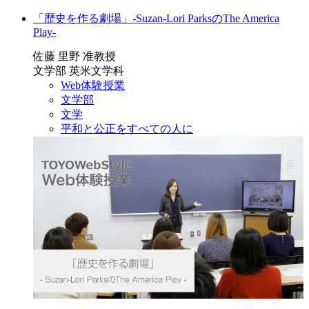
「歴史を作る劇場」-Suzan-Lori ParksのThe America
Play-
佐藤 里野 准教授
文学部 英米文学科
Web体験授業
文学部
文学
平和と公正をすべての人に