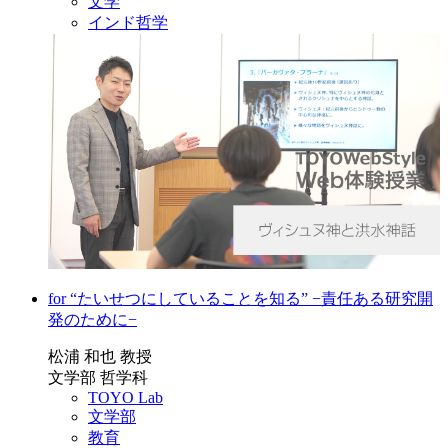
文学
インド哲学
for “たいせつにしていることを知る” −責任ある研究開
発のために−
松浦 和也 教授
文学部 哲学科
TOYO Lab
文学部
教育