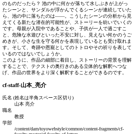
のものだったら？ 池の中に何かが落ちて水しぶきが上がっ
たシーンと、サンダルが浮かんでくるシーンが連続していた
ら、池の中に落ちたのは――。こうしたシーンの分析から見
えてくる新たな潜在的可能性が、ストーリーを紡いでいくの
です。母親が入院中であることや、子供が一人で過ごすこ
と、危険な水遊びといった不安に対し、見えない何かのうご
めきが、小さな生を守る何かを表現しているとも受け取れま
す。そして、奇跡や恩寵としてのトトロやその祈りを表して
いるのではないでしょうか。
このように、作品の細部に着目し、ストーリーの背景を理解
することで、テクストの奥行きのある立体的な解釈へつな
げ、作品の世界をより深く解釈することができるのです。
cf-staff-山本_亮介
氏名 (姓名は半角スペース区切り)
山本 亮介
職名
教授
学部
/content/dam/toyowebstyle/common/content-fragments/cf-