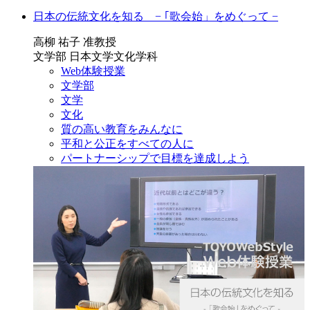
日本の伝統文化を知る − ｢歌会始」をめぐって −
高柳 祐子 准教授
文学部 日本文学文化学科
Web体験授業
文学部
文学
文化
質の高い教育をみんなに
平和と公正をすべての人に
パートナーシップで目標を達成しよう