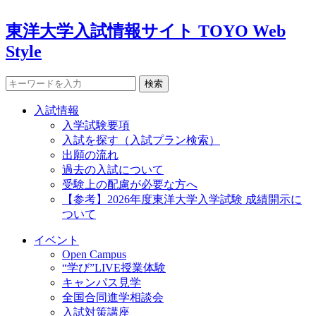
東洋大学入試情報サイト TOYO Web
Style
検索
入試情報
入学試験要項
入試を探す（入試プラン検索）
出願の流れ
過去の入試について
受験上の配慮が必要な方へ
【参考】2026年度東洋大学入学試験 成績開示に
ついて
イベント
Open Campus
“学び”LIVE授業体験
キャンパス見学
全国合同進学相談会
入試対策講座