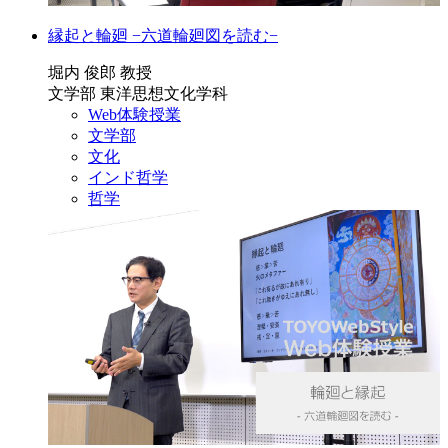
縁起と輪廻 −六道輪廻図を読む−
堀内 俊郎 教授
文学部 東洋思想文化学科
Web体験授業
文学部
文化
インド哲学
哲学