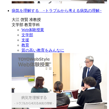
病気を理解する −トラブルから考える病気の理解−
大江 啓賢 准教授
文学部 教育学科
Web体験授業
文学部
支援
教育
質の高い教育をみんなに