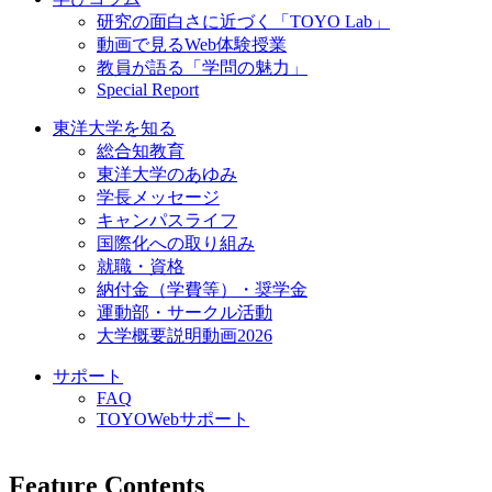
研究の面白さに近づく「TOYO Lab」
動画で見るWeb体験授業
教員が語る「学問の魅力」
Special Report
東洋大学を知る
総合知教育
東洋大学のあゆみ
学長メッセージ
キャンパスライフ
国際化への取り組み
就職・資格
納付金（学費等）・奨学金
運動部・サークル活動
大学概要説明動画2026
サポート
FAQ
TOYOWebサポート
Feature Contents