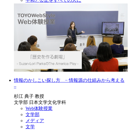
平和と公正をすべての人に
情報のかしこい探し方 − 情報源の仕組みから考える
–
杉江 典子 教授
文学部 日本文学文化学科
Web体験授業
文学部
メディア
文学