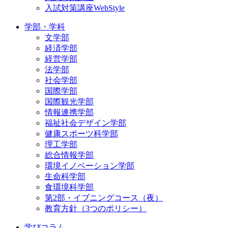
入試対策講座WebStyle
学部・学科
文学部
経済学部
経営学部
法学部
社会学部
国際学部
国際観光学部
情報連携学部
福祉社会デザイン学部
健康スポーツ科学部
理工学部
総合情報学部
環境イノベーション学部
生命科学部
食環境科学部
第2部・イブニングコース（夜）
教育方針（3つのポリシー）
学びコラム