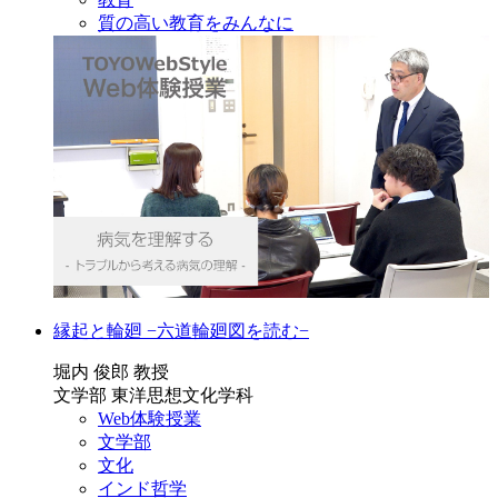
質の高い教育をみんなに
縁起と輪廻 −六道輪廻図を読む−
堀内 俊郎 教授
文学部 東洋思想文化学科
Web体験授業
文学部
文化
インド哲学