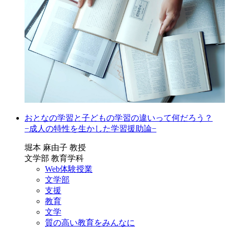
おとなの学習と子どもの学習の違いって何だろう？
−成人の特性を生かした学習援助論−
堀本 麻由子 教授
文学部 教育学科
Web体験授業
文学部
支援
教育
文学
質の高い教育をみんなに