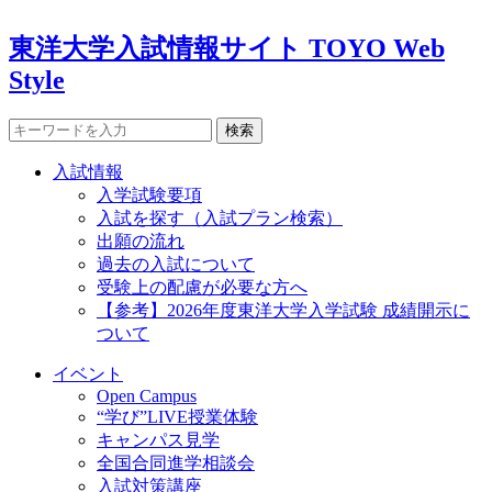
東洋大学入試情報サイト TOYO Web
Style
検索
入試情報
入学試験要項
入試を探す（入試プラン検索）
出願の流れ
過去の入試について
受験上の配慮が必要な方へ
【参考】2026年度東洋大学入学試験 成績開示に
ついて
イベント
Open Campus
“学び”LIVE授業体験
キャンパス見学
全国合同進学相談会
入試対策講座