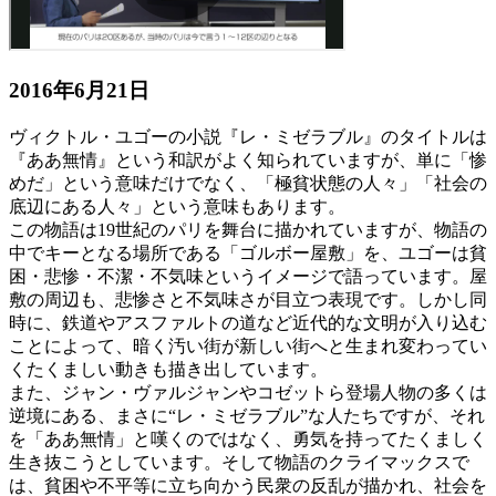
2016年6月21日
ヴィクトル・ユゴーの小説『レ・ミゼラブル』のタイトルは
『ああ無情』という和訳がよく知られていますが、単に「惨
めだ」という意味だけでなく、「極貧状態の人々」「社会の
底辺にある人々」という意味もあります。
この物語は19世紀のパリを舞台に描かれていますが、物語の
中でキーとなる場所である「ゴルボー屋敷」を、ユゴーは貧
困・悲惨・不潔・不気味というイメージで語っています。屋
敷の周辺も、悲惨さと不気味さが目立つ表現です。しかし同
時に、鉄道やアスファルトの道など近代的な文明が入り込む
ことによって、暗く汚い街が新しい街へと生まれ変わってい
くたくましい動きも描き出しています。
また、ジャン・ヴァルジャンやコゼットら登場人物の多くは
逆境にある、まさに“レ・ミゼラブル”な人たちですが、それ
を「ああ無情」と嘆くのではなく、勇気を持ってたくましく
生き抜こうとしています。そして物語のクライマックスで
は、貧困や不平等に立ち向かう民衆の反乱が描かれ、社会を