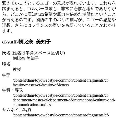
変えていこうとするユゴーの意思が表れています。これらを
踏まえると、ゴルボー屋敷も、非常に悲惨な場所でありなが
ら、どこかに底知れぬ希望や底力を秘めた場所だということ
が言えるのです。物語の中のパリの描写が、ユゴーの思想や
理想、さらにはフランスの歴史をも語っていることがわかり
ます。
cf-staff-朝比奈_美知子
氏名 (姓名は半角スペース区切り)
朝比奈 美知子
職名
教授
学部
/content/dam/toyowebstyle/common/content-fragments/cf-
faculty-master/cf-faculty-of-letters
学科・専攻
/content/dam/toyowebstyle/common/content-fragments/cf-
department-master/cf-department-of-international-culture-and-
communication-studies
サムネイル写真
/content/dam/toyowebstyle/common/content-fragments/cf-