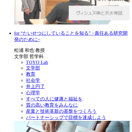
for “たいせつにしていることを知る” −責任ある研究開
発のために−
松浦 和也 教授
文学部 哲学科
TOYO Lab
文学部
教育
社会学
井上円了
心理学
すべての人に健康と福祉を
質の高い教育をみんなに
産業と技術革新の基盤をつくろう
パートナーシップで目標を達成しよう