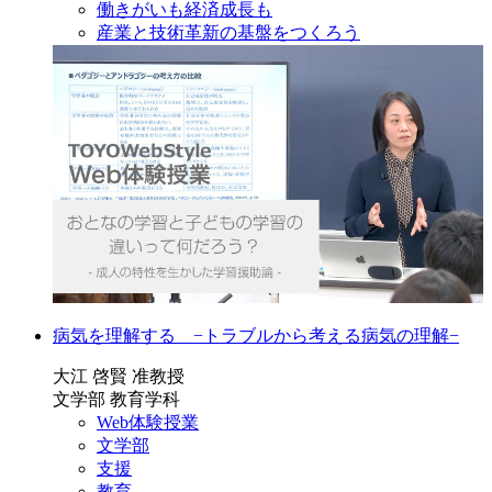
働きがいも経済成長も
産業と技術革新の基盤をつくろう
病気を理解する −トラブルから考える病気の理解−
大江 啓賢 准教授
文学部 教育学科
Web体験授業
文学部
支援
教育