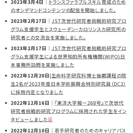
2023年3月4日
｜
トランスファラブルスキル育成のため
のオンデマンドコンテンツの配信を開始しました。
2023年2月27日
｜
JST次世代研究者挑戦的研究プロ
グラム支援学生とスウェーデン・カロリンスカ研究所の
研究者との交流会を実施しました。
2023年2月17日
｜
JST次世代研究者挑戦的研究プロ
グラム支援学生による世界知的所有権機関(WIPO)日
本事務所訪問を実施しました
2022年12月20日
|
生命科学研究科博士後期課程の院
生2名が2023年度日本学術振興会特別研究員（DC2）
に採用内定となりました
2022年12月16日
｜
『東洋大学報ー268号』で次世代
研究者挑戦的研究プログラムに採用された学生をイン
タビューしました
2022年12月10日
｜若手研究者のためのキャリアパス