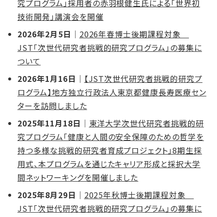
究プログラム」採用者の赤羽根健生氏による「世界初
技術開発」講演会を開催
2026年2月5日
｜
2026年春博士後期課程対象
JST「次世代研究者挑戦的研究プログラム」の募集に
ついて
2026年1月16日
｜
【JST次世代研究者挑戦的研究プ
ログラム】地方独立行政法人東京都健康長寿医療セン
ターを訪問しました
2025年11月18日
｜
東洋大学次世代研究者挑戦的研
究プログラム「健康と人間の安全保障のための哲学を
持つ多様な挑戦的研究者育成プロジェクト」8期生採
用式、本プログラムを通じたキャリア形成と採択大学
間ネットワーキングを開催しました
2025年8月29日
｜
2025年秋博士後期課程対象
JST「次世代研究者挑戦的研究プログラム」の募集に