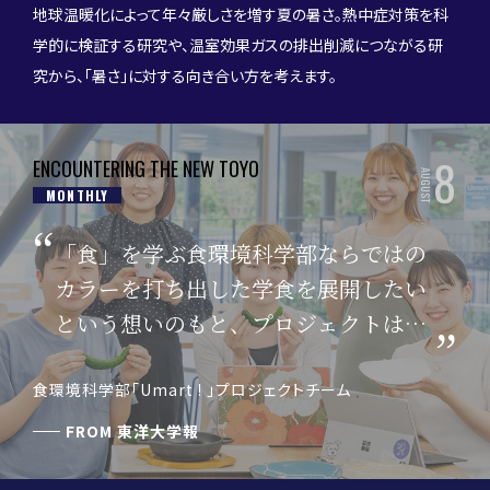
地球温暖化によって年々厳しさを増す夏の暑さ。熱中症対策を科
学的に検証する研究や、温室効果ガスの排出削減につながる研
究から、「暑さ」に対する向き合い方を考えます。
8
ENCOUNTERING THE NEW TOYO
AUGUST
MONTHLY
「食」を学ぶ食環境科学部ならではの
カラーを打ち出した学食を展開したい
という想いのもと、プロジェクトはス
タートしました。
食環境科学部「Umart ! 」プロジェクトチーム
FROM
東洋大学報