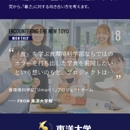
究から、「暑さ」に対する向き合い方を考えます。
8
ENCOUNTERING THE NEW TOYO
AUGUST
MONTHLY
「食」を学ぶ食環境科学部ならではの
カラーを打ち出した学食を展開したい
という想いのもと、プロジェクトはス
タートしました。
食環境科学部「Umart ! 」プロジェクトチーム
FROM
東洋大学報