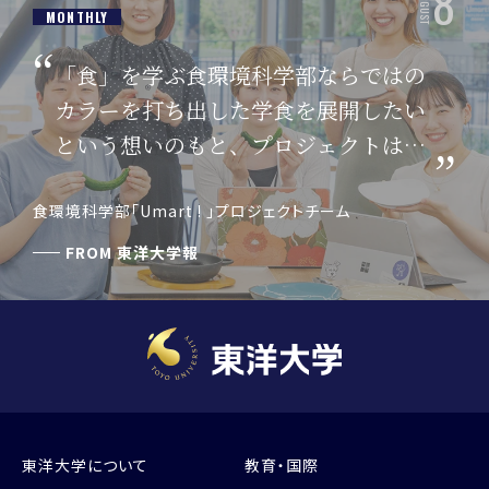
8
AUGUST
MONTHLY
「食」を学ぶ食環境科学部ならではの
カラーを打ち出した学食を展開したい
という想いのもと、プロジェクトはス
タートしました。
食環境科学部「Umart ! 」プロジェクトチーム
FROM
東洋大学報
東洋大学について
教育・国際