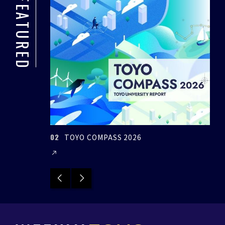
FEATURED
03
ASS 2026
環境イノベーション学部特設サイ
Previous
Next