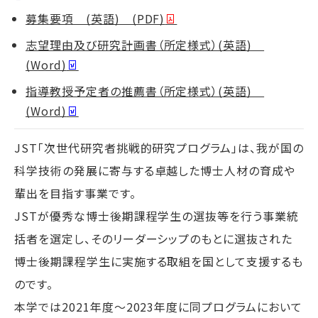
募集要項 (英語) (PDF)
志望理由及び研究計画書（所定様式）(英語)
(Word)
指導教授予定者の推薦書（所定様式）(英語)
(Word)
JST「次世代研究者挑戦的研究プログラム」は、我が国の
科学技術の発展に寄与する卓越した博士人材の育成や
輩出を目指す事業です。
JSTが優秀な博士後期課程学生の選抜等を行う事業統
括者を選定し、そのリーダーシップのもとに選抜された
博士後期課程学生に実施する取組を国として支援するも
のです。
本学では2021年度～2023年度に同プログラムにおいて