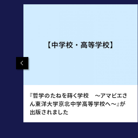
Previous
ち
『哲学のたねを蒔く学校 ～アマビエさ
ん東洋大学京北中学高等学校へ～』が
出版されました