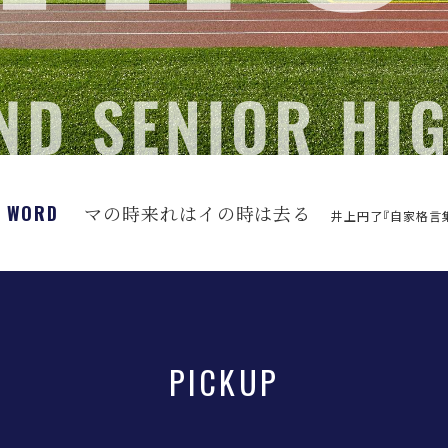
S WORD
マの時来れはイの時は去る
井上円了『自家格言
PICKUP