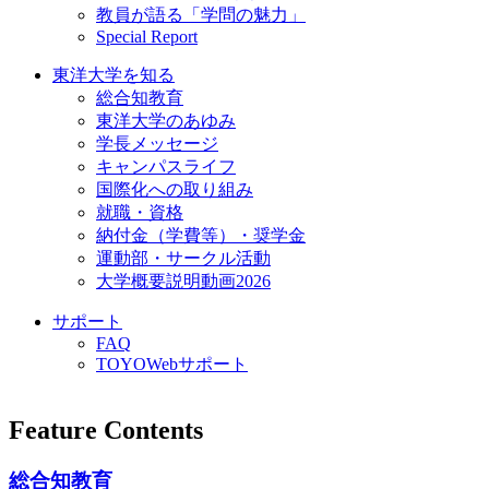
教員が語る「学問の魅力」
Special Report
東洋大学を知る
総合知教育
東洋大学のあゆみ
学長メッセージ
キャンパスライフ
国際化への取り組み
就職・資格
納付金（学費等）・奨学金
運動部・サークル活動
大学概要説明動画2026
サポート
FAQ
TOYOWebサポート
Feature Contents
総合知教育