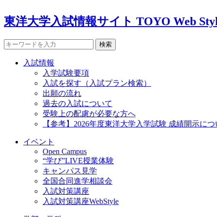
東洋大学入試情報サイト TOYO Web Styl
検索
入試情報
入学試験要項
入試を探す（入試プラン検索）
出願の流れ
過去の入試について
受験上の配慮が必要な方へ
【参考】2026年度東洋大学入学試験 成績開示につ
イベント
Open Campus
“学び”LIVE授業体験
キャンパス見学
全国合同進学相談会
入試対策講座
入試対策講座WebStyle