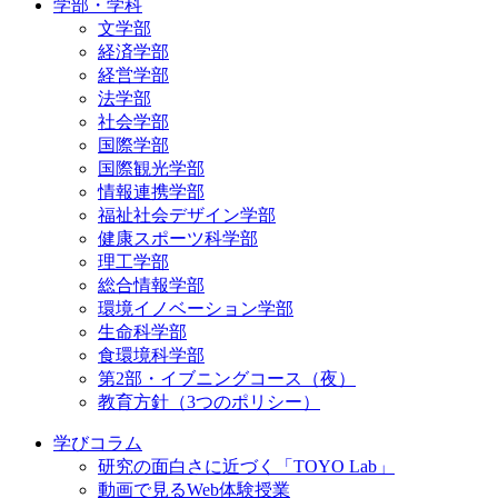
学部・学科
文学部
経済学部
経営学部
法学部
社会学部
国際学部
国際観光学部
情報連携学部
福祉社会デザイン学部
健康スポーツ科学部
理工学部
総合情報学部
環境イノベーション学部
生命科学部
食環境科学部
第2部・イブニングコース（夜）
教育方針（3つのポリシー）
学びコラム
研究の面白さに近づく「TOYO Lab」
動画で見るWeb体験授業