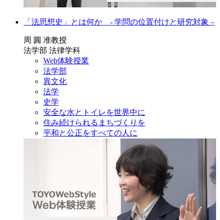
「法思想史」とは何か - 学問の位置付けと研究対象 –
周 圓 准教授
法学部 法律学科
Web体験授業
法学部
異文化
法学
史学
安全な水とトイレを世界中に
住み続けられるまちづくりを
平和と公正をすべての人に