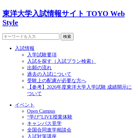
東洋大学入試情報サイト TOYO Web
Style
検索
入試情報
入学試験要項
入試を探す（入試プラン検索）
出願の流れ
過去の入試について
受験上の配慮が必要な方へ
【参考】2026年度東洋大学入学試験 成績開示に
ついて
イベント
Open Campus
“学び”LIVE授業体験
キャンパス見学
全国合同進学相談会
入試対策講座