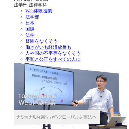
法学部 法律学科
Web体験授業
法学部
日本
国際
法学
貧困をなくそう
働きがいも経済成長も
人や国の不平等をなくそう
平和と公正をすべての人に