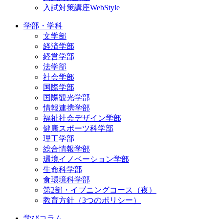
入試対策講座WebStyle
学部・学科
文学部
経済学部
経営学部
法学部
社会学部
国際学部
国際観光学部
情報連携学部
福祉社会デザイン学部
健康スポーツ科学部
理工学部
総合情報学部
環境イノベーション学部
生命科学部
食環境科学部
第2部・イブニングコース（夜）
教育方針（3つのポリシー）
学びコラム