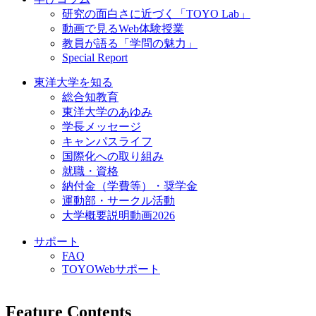
研究の面白さに近づく「TOYO Lab」
動画で見るWeb体験授業
教員が語る「学問の魅力」
Special Report
東洋大学を知る
総合知教育
東洋大学のあゆみ
学長メッセージ
キャンパスライフ
国際化への取り組み
就職・資格
納付金（学費等）・奨学金
運動部・サークル活動
大学概要説明動画2026
サポート
FAQ
TOYOWebサポート
Feature Contents