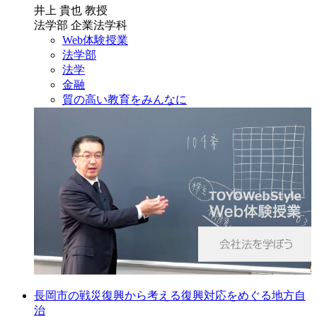
井上 貴也 教授
法学部 企業法学科
Web体験授業
法学部
法学
金融
質の高い教育をみんなに
長岡市の戦災復興から考える復興対応をめぐる地方自
治