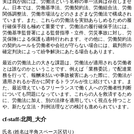
実は我が国には、労働法という名称の単一法典は存在しませ
ん。日本では、労働基準法、労働契約法、労働組合法、労働
関係調整法、労働市場法などのさまざまな労働法で構成され
ています。また、これらの労働法を実効あらしめるための履
行確保手段も極めて重要です。労働法の履行確保手法には、
労働基準監督署による監督指導・立件、労災事故に対し、労
災保険による保護も適時行われます。その他に、労働契約法
の契約ルールを労働者や会社が守らない場合には、裁判所の
確定判決によって紛争解決にあたる場合もあります。
最近の労働法上の大きな課題は、労働法が適用される労働者
とは誰なのかということです。例えば「業務委託」で配達業
務を行って、報酬未払いや事故被害にあった際に、労働法が
適用されるか否かに関するトラブルが生じ続けています。ま
た、最近増えているフリーランスで働く人への労働者性判断
についても問題になっています。これらの人を救済するため
に、労働法に加え、別の法律を適用していく視点を持つこと
や、新たな立法・判例法理などの検討も進められています。
cf-staff-北岡_大介
氏名 (姓名は半角スペース区切り)