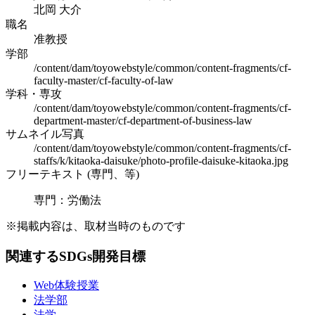
北岡 大介
職名
准教授
学部
/content/dam/toyowebstyle/common/content-fragments/cf-
faculty-master/cf-faculty-of-law
学科・専攻
/content/dam/toyowebstyle/common/content-fragments/cf-
department-master/cf-department-of-business-law
サムネイル写真
/content/dam/toyowebstyle/common/content-fragments/cf-
staffs/k/kitaoka-daisuke/photo-profile-daisuke-kitaoka.jpg
フリーテキスト (専門、等)
専門：労働法
※掲載内容は、取材当時のものです
関連するSDGs開発目標
Web体験授業
法学部
法学