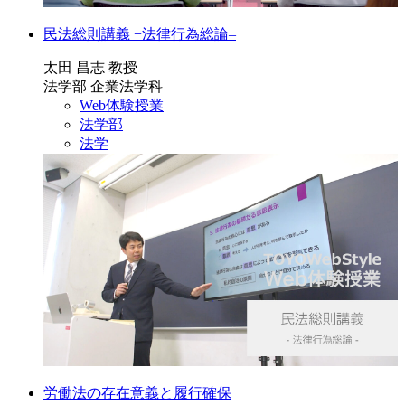
民法総則講義 −法律行為総論–
太田 昌志 教授
法学部 企業法学科
Web体験授業
法学部
法学
労働法の存在意義と履行確保