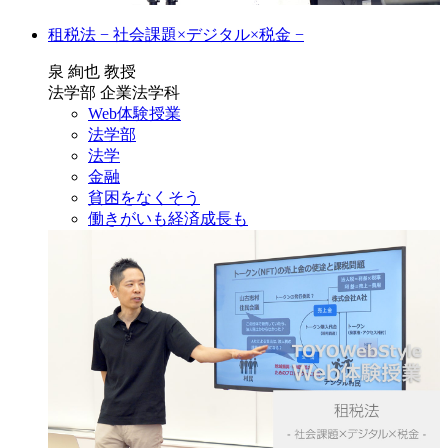
租税法 − 社会課題×デジタル×税金 −
泉 絢也 教授
法学部 企業法学科
Web体験授業
法学部
法学
金融
貧困をなくそう
働きがいも経済成長も