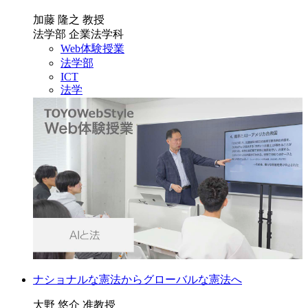
加藤 隆之 教授
法学部 企業法学科
Web体験授業
法学部
ICT
法学
ナショナルな憲法からグローバルな憲法へ
大野 悠介 准教授