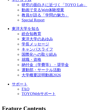
研究の面白さに近づく「TOYO Lab」
動画で見るWeb体験授業
教員が語る「学問の魅力」
Special Report
東洋大学を知る
総合知教育
東洋大学のあゆみ
学長メッセージ
キャンパスライフ
国際化への取り組み
就職・資格
納付金（学費等）・奨学金
運動部・サークル活動
大学概要説明動画2026
サポート
FAQ
TOYOWebサポート
Feature Contents