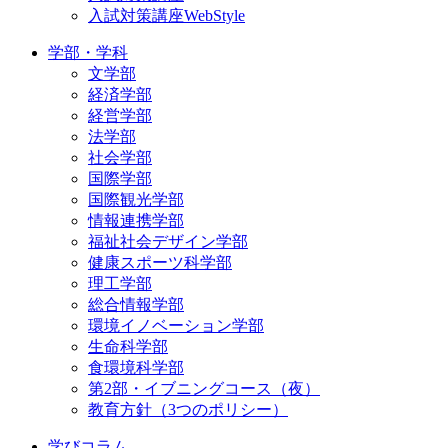
入試対策講座WebStyle
学部・学科
文学部
経済学部
経営学部
法学部
社会学部
国際学部
国際観光学部
情報連携学部
福祉社会デザイン学部
健康スポーツ科学部
理工学部
総合情報学部
環境イノベーション学部
生命科学部
食環境科学部
第2部・イブニングコース（夜）
教育方針（3つのポリシー）
学びコラム