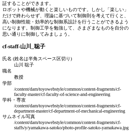
証することができます。
ロボットや機械が動くと楽しいものです。しかし「楽しい」
だけで終わらせず、理論に基づいて制御則を考えて行くと、
高い制御性能・効率的な制御系設計を行うことができるよう
になります。制御工学を勉強して、さまざまなものを自分の
思い通りに制御してみましょう。
cf-staff-山川_聡子
氏名 (姓名は半角スペース区切り)
山川 聡子
職名
教授
学部
/content/dam/toyowebstyle/common/content-fragments/cf-
faculty-master/cf-faculty-of-science-and-engineering
学科・専攻
/content/dam/toyowebstyle/common/content-fragments/cf-
department-master/cf-department-of-mechanical-engineering
サムネイル写真
/content/dam/toyowebstyle/common/content-fragments/cf-
staffs/y/yamakawa-satoko/photo-profile-satoko-yamakawa.jpg