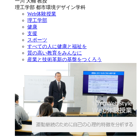
一川 大輔 教授
理工学部 都市環境デザイン学科
Web体験授業
理工学部
健康
支援
スポーツ
すべての人に健康と福祉を
質の高い教育をみんなに
産業と技術革新の基盤をつくろう