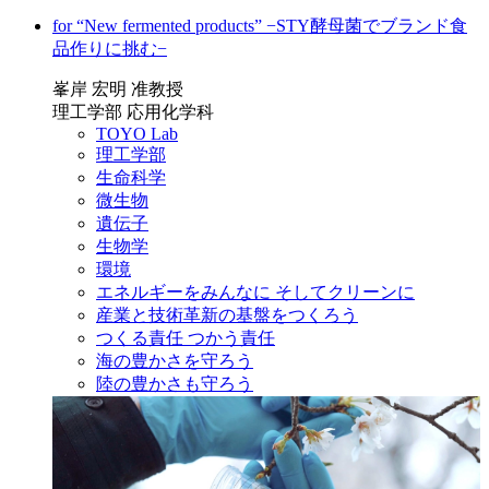
for “New fermented products” −STY酵母菌でブランド食
品作りに挑む−
峯岸 宏明 准教授
理工学部 応用化学科
TOYO Lab
理工学部
生命科学
微生物
遺伝子
生物学
環境
エネルギーをみんなに そしてクリーンに
産業と技術革新の基盤をつくろう
つくる責任 つかう責任
海の豊かさを守ろう
陸の豊かさも守ろう