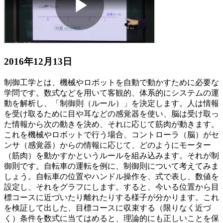
2016年12月13日
制御工学とは、機械やロボットを自動で動かすために必要な
学問です。数式などを用いて客観的、体系的にシステムの運
動を解析し、「制御則（ルール）」を決定します。人は情報
を受け取るために目や耳などの感覚器を使い、脳は受け取っ
た情報から次の動きを決め、それに応じて筋肉が動きます。
これを機械やロボットで行う場合、コントローラ（脳）がセ
ンサ（感覚器）からの情報に応じて、どのようにモーター
（筋肉）を動かすかというルールを組み込みます。それが制
御則です。自転車の運転を例に、制御則について考えてみま
しょう。自転車の位置やハンドル操作を、式で表し、数値を
設定し、それをグラフにします。すると、今いる位置から目
標コースに近づいたり離れたりする様子が分かります。これ
を検証して出した、目標コースに収束する（限りなく近づ
く）条件を数式に当てはめると、理論的にも正しいことを保