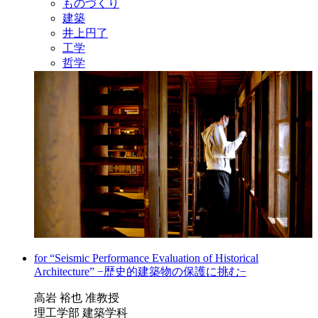
ものづくり
建築
井上円了
工学
哲学
for “Seismic Performance Evaluation of Historical
Architecture” −歴史的建築物の保護に挑む−
高岩 裕也 准教授
理工学部 建築学科