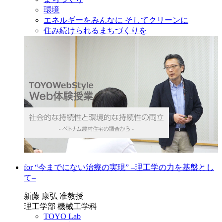
環境
エネルギーをみんなに そしてクリーンに
住み続けられるまちづくりを
for “今までにない治療の実現” ‒理工学の力を基盤とし
て‒
新藤 康弘 准教授
理工学部 機械工学科
TOYO Lab