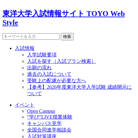
東洋大学入試情報サイト TOYO Web
Style
検索
入試情報
入学試験要項
入試を探す（入試プラン検索）
出願の流れ
過去の入試について
受験上の配慮が必要な方へ
【参考】2026年度東洋大学入学試験 成績開示に
ついて
イベント
Open Campus
“学び”LIVE授業体験
キャンパス見学
全国合同進学相談会
入試対策講座