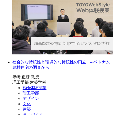
社会的な持続性と環境的な持続性の両立 – ベトナム
農村住宅の調査から –
篠崎 正彦 教授
理工学部 建築学科
Web体験授業
理工学部
デザイン
文化
建築
まちづくり