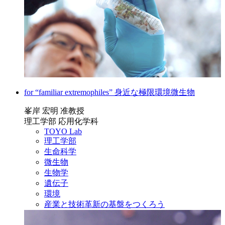
for “familiar extremophiles” 身近な極限環境微生物
峯岸 宏明 准教授
理工学部 応用化学科
TOYO Lab
理工学部
生命科学
微生物
生物学
遺伝子
環境
産業と技術革新の基盤をつくろう