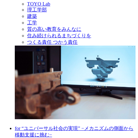
TOYO Lab
理工学部
建築
工学
質の高い教育をみんなに
住み続けられるまちづくりを
つくる責任 つかう責任
for “ユニバーサル社会の実現” −メカニズムの側面から
移動支援に挑む−