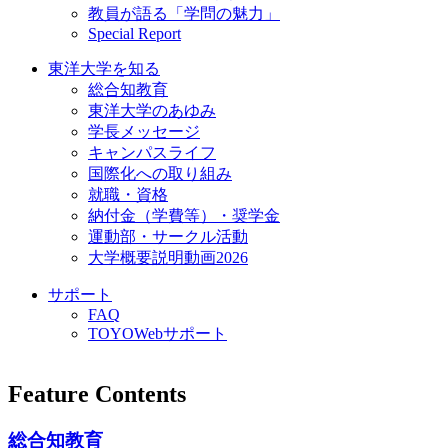
教員が語る「学問の魅力」
Special Report
東洋大学を知る
総合知教育
東洋大学のあゆみ
学長メッセージ
キャンパスライフ
国際化への取り組み
就職・資格
納付金（学費等）・奨学金
運動部・サークル活動
大学概要説明動画2026
サポート
FAQ
TOYOWebサポート
Feature Contents
総合知教育