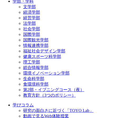
学部・学科
文学部
経済学部
経営学部
法学部
社会学部
国際学部
国際観光学部
情報連携学部
福祉社会デザイン学部
健康スポーツ科学部
理工学部
総合情報学部
環境イノベーション学部
生命科学部
食環境科学部
第2部・イブニングコース（夜）
教育方針（3つのポリシー）
学びコラム
研究の面白さに近づく「TOYO Lab」
動画で見るWeb体験授業