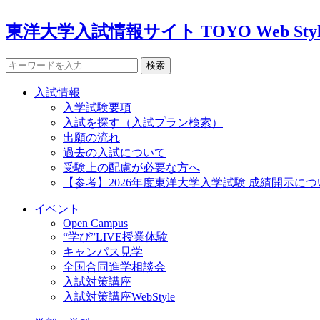
東洋大学入試情報サイト TOYO Web Styl
検索
入試情報
入学試験要項
入試を探す（入試プラン検索）
出願の流れ
過去の入試について
受験上の配慮が必要な方へ
【参考】2026年度東洋大学入学試験 成績開示につ
イベント
Open Campus
“学び”LIVE授業体験
キャンパス見学
全国合同進学相談会
入試対策講座
入試対策講座WebStyle