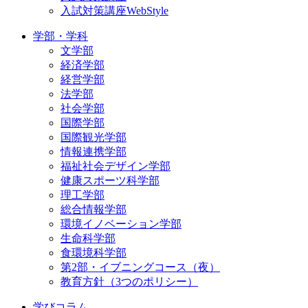
入試対策講座WebStyle
学部・学科
文学部
経済学部
経営学部
法学部
社会学部
国際学部
国際観光学部
情報連携学部
福祉社会デザイン学部
健康スポーツ科学部
理工学部
総合情報学部
環境イノベーション学部
生命科学部
食環境科学部
第2部・イブニングコース（夜）
教育方針（3つのポリシー）
学びコラム