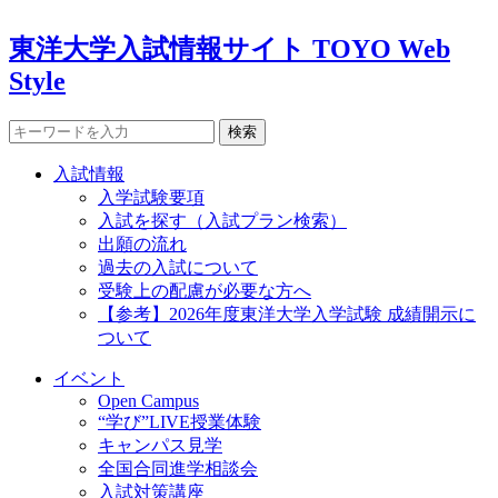
東洋大学入試情報サイト TOYO Web
Style
検索
入試情報
入学試験要項
入試を探す（入試プラン検索）
出願の流れ
過去の入試について
受験上の配慮が必要な方へ
【参考】2026年度東洋大学入学試験 成績開示に
ついて
イベント
Open Campus
“学び”LIVE授業体験
キャンパス見学
全国合同進学相談会
入試対策講座