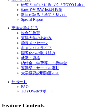
研究の面白さに近づく「TOYO Lab」
動画で見るWeb体験授業
教員が語る「学問の魅力」
Special Report
東洋大学を知る
総合知教育
東洋大学のあゆみ
学長メッセージ
キャンパスライフ
国際化への取り組み
就職・資格
納付金（学費等）・奨学金
運動部・サークル活動
大学概要説明動画2026
サポート
FAQ
TOYOWebサポート
Feature Contents