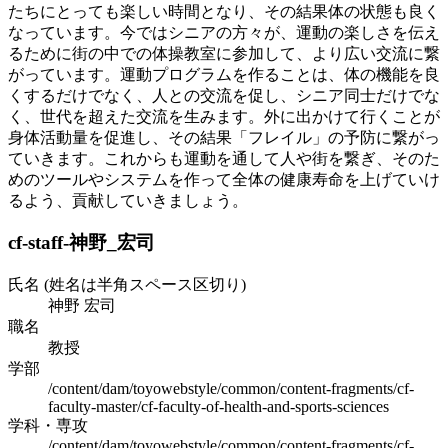
たちにとっても楽しい時間となり、その結果体の状態も良く
なっています。今ではシニアの方々が、運動の楽しさを伝え
るために街の中での体操教室に参加して、より広い交流に繋
がっています。運動プログラムを作ることは、体の機能を良
くするだけでなく、人との交流を促し、シニア同士だけでな
く、世代を超えた交流を生みます。外に出かけて行くことが
身体活動量を促進し、その結果「フレイル」の予防に繋がっ
ていきます。これからも運動を通して人や街を繋ぎ、そのた
めのツールやシステムを作って全体の健康寿命を上げていけ
るよう、貢献していきましょう。
cf-staff-神野_宏司
氏名 (姓名は半角スペース区切り)
神野 宏司
職名
教授
学部
/content/dam/toyowebstyle/common/content-fragments/cf-
faculty-master/cf-faculty-of-health-and-sports-sciences
学科・専攻
/content/dam/toyowebstyle/common/content-fragments/cf-