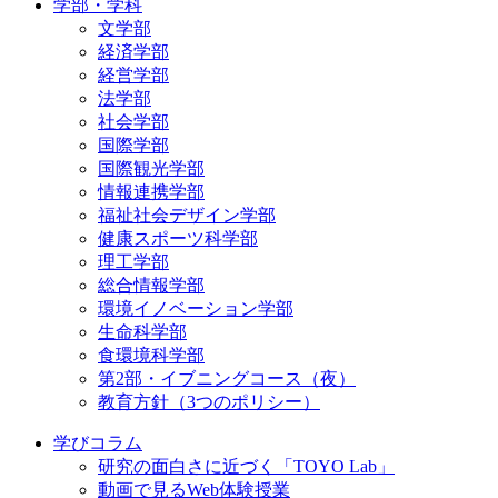
学部・学科
文学部
経済学部
経営学部
法学部
社会学部
国際学部
国際観光学部
情報連携学部
福祉社会デザイン学部
健康スポーツ科学部
理工学部
総合情報学部
環境イノベーション学部
生命科学部
食環境科学部
第2部・イブニングコース（夜）
教育方針（3つのポリシー）
学びコラム
研究の面白さに近づく「TOYO Lab」
動画で見るWeb体験授業