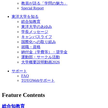
教員が語る「学問の魅力」
Special Report
東洋大学を知る
総合知教育
東洋大学のあゆみ
学長メッセージ
キャンパスライフ
国際化への取り組み
就職・資格
納付金（学費等）・奨学金
運動部・サークル活動
大学概要説明動画2026
サポート
FAQ
TOYOWebサポート
Feature Contents
総合知教育