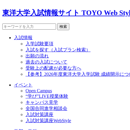
東洋大学入試情報サイト TOYO Web Styl
検索
入試情報
入学試験要項
入試を探す（入試プラン検索）
出願の流れ
過去の入試について
受験上の配慮が必要な方へ
【参考】2026年度東洋大学入学試験 成績開示につ
イベント
Open Campus
“学び”LIVE授業体験
キャンパス見学
全国合同進学相談会
入試対策講座
入試対策講座WebStyle