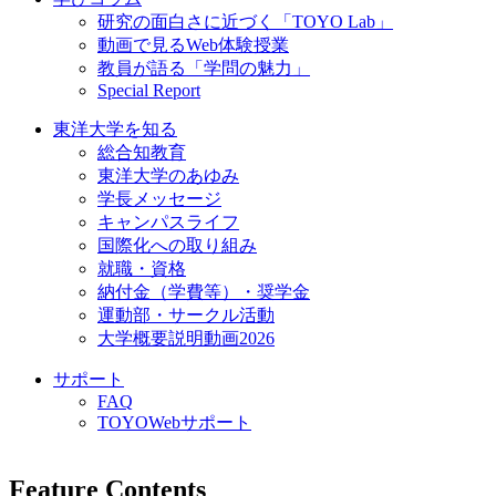
研究の面白さに近づく「TOYO Lab」
動画で見るWeb体験授業
教員が語る「学問の魅力」
Special Report
東洋大学を知る
総合知教育
東洋大学のあゆみ
学長メッセージ
キャンパスライフ
国際化への取り組み
就職・資格
納付金（学費等）・奨学金
運動部・サークル活動
大学概要説明動画2026
サポート
FAQ
TOYOWebサポート
Feature Contents