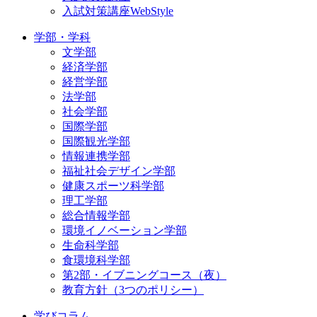
入試対策講座WebStyle
学部・学科
文学部
経済学部
経営学部
法学部
社会学部
国際学部
国際観光学部
情報連携学部
福祉社会デザイン学部
健康スポーツ科学部
理工学部
総合情報学部
環境イノベーション学部
生命科学部
食環境科学部
第2部・イブニングコース（夜）
教育方針（3つのポリシー）
学びコラム