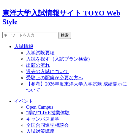
東洋大学入試情報サイト TOYO Web
Style
検索
入試情報
入学試験要項
入試を探す（入試プラン検索）
出願の流れ
過去の入試について
受験上の配慮が必要な方へ
【参考】2026年度東洋大学入学試験 成績開示に
ついて
イベント
Open Campus
“学び”LIVE授業体験
キャンパス見学
全国合同進学相談会
入試対策講座