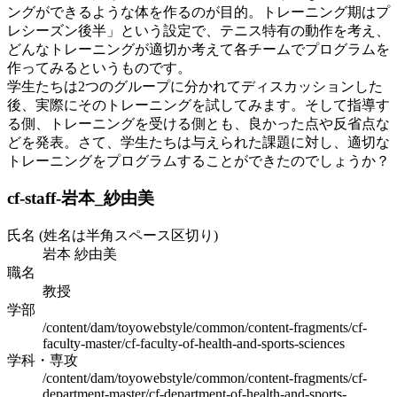
ングができるような体を作るのが目的。トレーニング期はプ
レシーズン後半」という設定で、テニス特有の動作を考え、
どんなトレーニングが適切か考えて各チームでプログラムを
作ってみるというものです。
学生たちは2つのグループに分かれてディスカッションした
後、実際にそのトレーニングを試してみます。そして指導す
る側、トレーニングを受ける側とも、良かった点や反省点な
どを発表。さて、学生たちは与えられた課題に対し、適切な
トレーニングをプログラムすることができたのでしょうか？
cf-staff-岩本_紗由美
氏名 (姓名は半角スペース区切り)
岩本 紗由美
職名
教授
学部
/content/dam/toyowebstyle/common/content-fragments/cf-
faculty-master/cf-faculty-of-health-and-sports-sciences
学科・専攻
/content/dam/toyowebstyle/common/content-fragments/cf-
department-master/cf-department-of-health-and-sports-