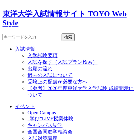
東洋大学入試情報サイト TOYO Web
Style
検索
入試情報
入学試験要項
入試を探す（入試プラン検索）
出願の流れ
過去の入試について
受験上の配慮が必要な方へ
【参考】2026年度東洋大学入学試験 成績開示に
ついて
イベント
Open Campus
“学び”LIVE授業体験
キャンパス見学
全国合同進学相談会
入試対策講座