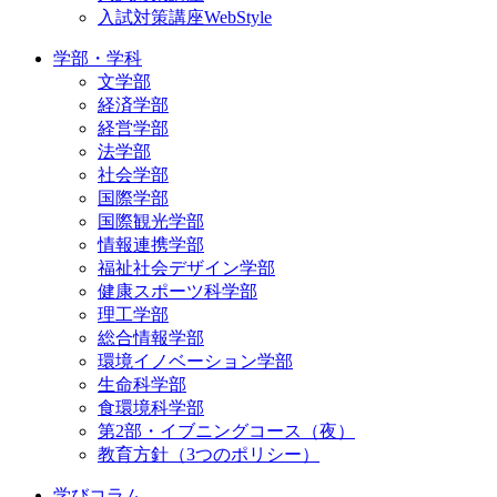
入試対策講座WebStyle
学部・学科
文学部
経済学部
経営学部
法学部
社会学部
国際学部
国際観光学部
情報連携学部
福祉社会デザイン学部
健康スポーツ科学部
理工学部
総合情報学部
環境イノベーション学部
生命科学部
食環境科学部
第2部・イブニングコース（夜）
教育方針（3つのポリシー）
学びコラム