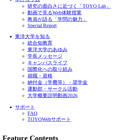
研究の面白さに近づく「TOYO Lab」
動画で見るWeb体験授業
教員が語る「学問の魅力」
Special Report
東洋大学を知る
総合知教育
東洋大学のあゆみ
学長メッセージ
キャンパスライフ
国際化への取り組み
就職・資格
納付金（学費等）・奨学金
運動部・サークル活動
大学概要説明動画2026
サポート
FAQ
TOYOWebサポート
Feature Contents