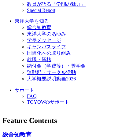
教員が語る「学問の魅力」
Special Report
東洋大学を知る
総合知教育
東洋大学のあゆみ
学長メッセージ
キャンパスライフ
国際化への取り組み
就職・資格
納付金（学費等）・奨学金
運動部・サークル活動
大学概要説明動画2026
サポート
FAQ
TOYOWebサポート
Feature Contents
総合知教育