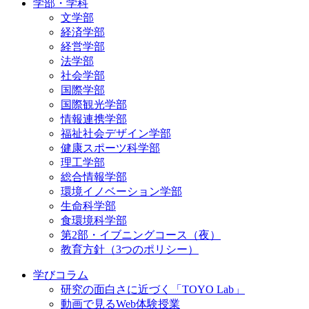
学部・学科
文学部
経済学部
経営学部
法学部
社会学部
国際学部
国際観光学部
情報連携学部
福祉社会デザイン学部
健康スポーツ科学部
理工学部
総合情報学部
環境イノベーション学部
生命科学部
食環境科学部
第2部・イブニングコース（夜）
教育方針（3つのポリシー）
学びコラム
研究の面白さに近づく「TOYO Lab」
動画で見るWeb体験授業