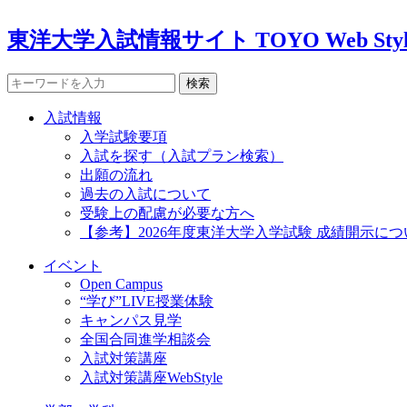
東洋大学入試情報サイト TOYO Web Styl
検索
入試情報
入学試験要項
入試を探す（入試プラン検索）
出願の流れ
過去の入試について
受験上の配慮が必要な方へ
【参考】2026年度東洋大学入学試験 成績開示につ
イベント
Open Campus
“学び”LIVE授業体験
キャンパス見学
全国合同進学相談会
入試対策講座
入試対策講座WebStyle