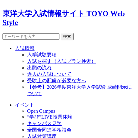
東洋大学入試情報サイト TOYO Web
Style
検索
入試情報
入学試験要項
入試を探す（入試プラン検索）
出願の流れ
過去の入試について
受験上の配慮が必要な方へ
【参考】2026年度東洋大学入学試験 成績開示に
ついて
イベント
Open Campus
“学び”LIVE授業体験
キャンパス見学
全国合同進学相談会
入試対策講座