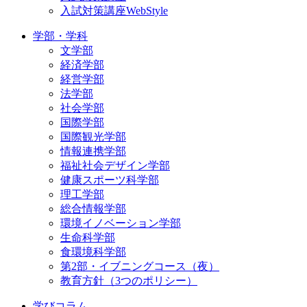
入試対策講座WebStyle
学部・学科
文学部
経済学部
経営学部
法学部
社会学部
国際学部
国際観光学部
情報連携学部
福祉社会デザイン学部
健康スポーツ科学部
理工学部
総合情報学部
環境イノベーション学部
生命科学部
食環境科学部
第2部・イブニングコース（夜）
教育方針（3つのポリシー）
学びコラム