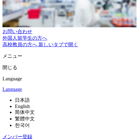
お問い合わせ
外国人留学生の方へ
高校教員の方へ
新しいタブで開く
メニュー
閉じる
Language
Language
日本語
English
简体中文
繁體中文
한국어
メンバー登録