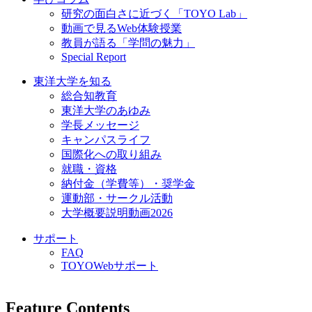
研究の面白さに近づく「TOYO Lab」
動画で見るWeb体験授業
教員が語る「学問の魅力」
Special Report
東洋大学を知る
総合知教育
東洋大学のあゆみ
学長メッセージ
キャンパスライフ
国際化への取り組み
就職・資格
納付金（学費等）・奨学金
運動部・サークル活動
大学概要説明動画2026
サポート
FAQ
TOYOWebサポート
Feature Contents