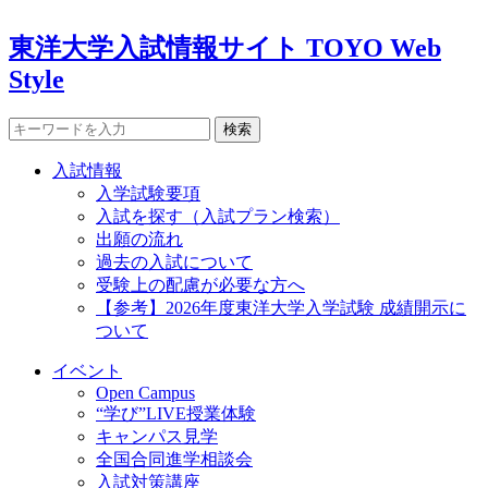
東洋大学入試情報サイト TOYO Web
Style
検索
入試情報
入学試験要項
入試を探す（入試プラン検索）
出願の流れ
過去の入試について
受験上の配慮が必要な方へ
【参考】2026年度東洋大学入学試験 成績開示に
ついて
イベント
Open Campus
“学び”LIVE授業体験
キャンパス見学
全国合同進学相談会
入試対策講座