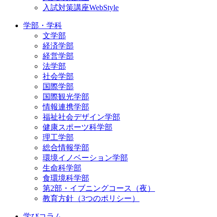
入試対策講座WebStyle
学部・学科
文学部
経済学部
経営学部
法学部
社会学部
国際学部
国際観光学部
情報連携学部
福祉社会デザイン学部
健康スポーツ科学部
理工学部
総合情報学部
環境イノベーション学部
生命科学部
食環境科学部
第2部・イブニングコース（夜）
教育方針（3つのポリシー）
学びコラム