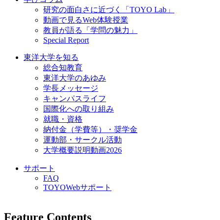
研究の面白さに近づく「TOYO Lab」
動画で見るWeb体験授業
教員が語る「学問の魅力」
Special Report
東洋大学を知る
総合知教育
東洋大学のあゆみ
学長メッセージ
キャンパスライフ
国際化への取り組み
就職・資格
納付金（学費等）・奨学金
運動部・サークル活動
大学概要説明動画2026
サポート
FAQ
TOYOWebサポート
Feature Contents