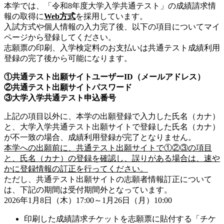
本学では、「令和8年度大学入学共通テスト」の成績請求情
報の取得に
Web方式
を採用しています。
入試方式や個人情報の入力完了後、以下の項目についてマイ
ページから登録してください。
志願票の印刷、入学検定料のお支払いは共通テスト成績利用
登録の完了後から可能になります。
①共通テスト出願サイトユーザーID（メールアドレス）
②共通テスト出願サイトパスワード
③大学入学共通テスト申込番号
上記の項目以外に、本学の出願登録で入力した氏名（カナ）
と、大学入学共通テスト出願サイトで登録した氏名（カナ）
が不一致の場合、成績利用登録が完了となりません。
本学への出願前に、共通テスト出願サイトで①②③の項目
と、氏名（カナ）の登録を確認し、誤りがある場合は、速や
かに登録情報の訂正を行ってください。
ただし、共通テスト出願サイトの志願者情報訂正について
は、下記の期間は受付期間外となっています。
2026年1月8日（木）17:00～1月26日（月）10:00
印刷した成績請求チケットを志願票に貼付する「チケ