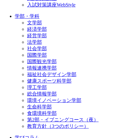
入試対策講座WebStyle
学部・学科
文学部
経済学部
経営学部
法学部
社会学部
国際学部
国際観光学部
情報連携学部
福祉社会デザイン学部
健康スポーツ科学部
理工学部
総合情報学部
環境イノベーション学部
生命科学部
食環境科学部
第2部・イブニングコース（夜）
教育方針（3つのポリシー）
学びコラム