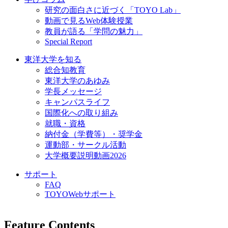
研究の面白さに近づく「TOYO Lab」
動画で見るWeb体験授業
教員が語る「学問の魅力」
Special Report
東洋大学を知る
総合知教育
東洋大学のあゆみ
学長メッセージ
キャンパスライフ
国際化への取り組み
就職・資格
納付金（学費等）・奨学金
運動部・サークル活動
大学概要説明動画2026
サポート
FAQ
TOYOWebサポート
Feature Contents