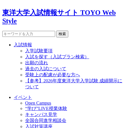
東洋大学入試情報サイト TOYO Web
Style
検索
入試情報
入学試験要項
入試を探す（入試プラン検索）
出願の流れ
過去の入試について
受験上の配慮が必要な方へ
【参考】2026年度東洋大学入学試験 成績開示に
ついて
イベント
Open Campus
“学び”LIVE授業体験
キャンパス見学
全国合同進学相談会
入試対策講座