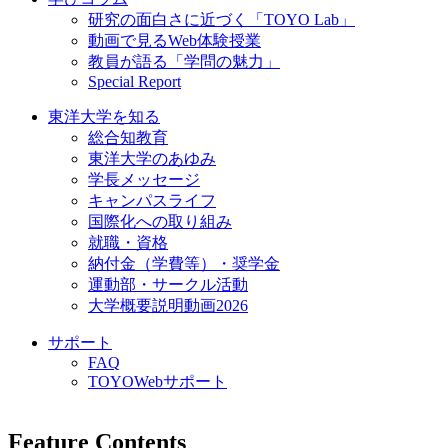
研究の面白さに近づく「TOYO Lab」
動画で見るWeb体験授業
教員が語る「学問の魅力」
Special Report
東洋大学を知る
総合知教育
東洋大学のあゆみ
学長メッセージ
キャンパスライフ
国際化への取り組み
就職・資格
納付金（学費等）・奨学金
運動部・サークル活動
大学概要説明動画2026
サポート
FAQ
TOYOWebサポート
Feature Contents