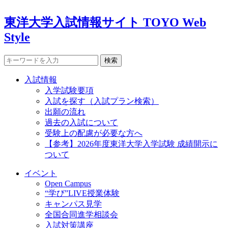
東洋大学入試情報サイト TOYO Web
Style
検索
入試情報
入学試験要項
入試を探す（入試プラン検索）
出願の流れ
過去の入試について
受験上の配慮が必要な方へ
【参考】2026年度東洋大学入学試験 成績開示に
ついて
イベント
Open Campus
“学び”LIVE授業体験
キャンパス見学
全国合同進学相談会
入試対策講座