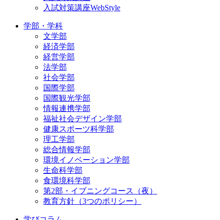
入試対策講座WebStyle
学部・学科
文学部
経済学部
経営学部
法学部
社会学部
国際学部
国際観光学部
情報連携学部
福祉社会デザイン学部
健康スポーツ科学部
理工学部
総合情報学部
環境イノベーション学部
生命科学部
食環境科学部
第2部・イブニングコース（夜）
教育方針（3つのポリシー）
学びコラム