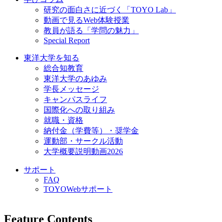
研究の面白さに近づく「TOYO Lab」
動画で見るWeb体験授業
教員が語る「学問の魅力」
Special Report
東洋大学を知る
総合知教育
東洋大学のあゆみ
学長メッセージ
キャンパスライフ
国際化への取り組み
就職・資格
納付金（学費等）・奨学金
運動部・サークル活動
大学概要説明動画2026
サポート
FAQ
TOYOWebサポート
Feature Contents