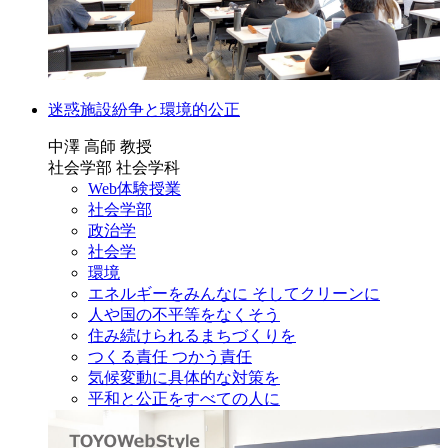
迷惑施設紛争と環境的公正
中澤 高師 教授
社会学部 社会学科
Web体験授業
社会学部
政治学
社会学
環境
エネルギーをみんなに そしてクリーンに
人や国の不平等をなくそう
住み続けられるまちづくりを
つくる責任 つかう責任
気候変動に具体的な対策を
平和と公正をすべての人に