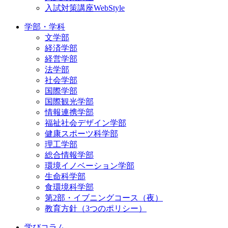
入試対策講座WebStyle
学部・学科
文学部
経済学部
経営学部
法学部
社会学部
国際学部
国際観光学部
情報連携学部
福祉社会デザイン学部
健康スポーツ科学部
理工学部
総合情報学部
環境イノベーション学部
生命科学部
食環境科学部
第2部・イブニングコース（夜）
教育方針（3つのポリシー）
学びコラム