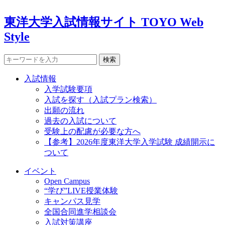
東洋大学入試情報サイト TOYO Web
Style
検索
入試情報
入学試験要項
入試を探す（入試プラン検索）
出願の流れ
過去の入試について
受験上の配慮が必要な方へ
【参考】2026年度東洋大学入学試験 成績開示に
ついて
イベント
Open Campus
“学び”LIVE授業体験
キャンパス見学
全国合同進学相談会
入試対策講座