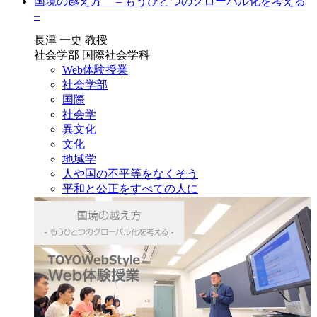
国境の越え方 – もうひとつのグローバル化を考える
–
長津 一史 教授
社会学部 国際社会学科
Web体験授業
社会学部
国際
社会学
異文化
文化
地域学
人や国の不平等をなくそう
平和と公正をすべての人に