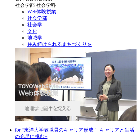
社会学部 社会学科
Web体験授業
社会学部
社会学
文化
地域学
住み続けられるまちづくりを
for “東洋大学教職員のキャリア形成” −キャリアと生活
の充足に挑む−