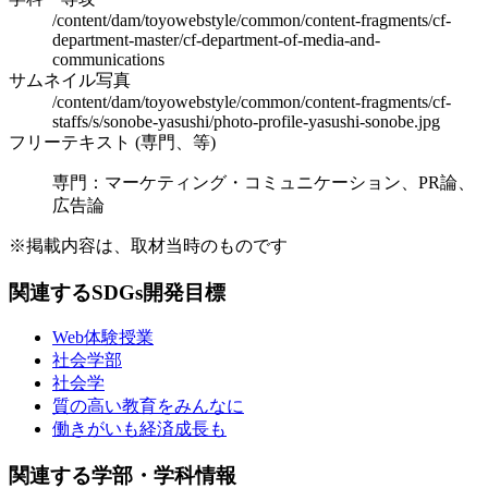
/content/dam/toyowebstyle/common/content-fragments/cf-
department-master/cf-department-of-media-and-
communications
サムネイル写真
/content/dam/toyowebstyle/common/content-fragments/cf-
staffs/s/sonobe-yasushi/photo-profile-yasushi-sonobe.jpg
フリーテキスト (専門、等)
専門：マーケティング・コミュニケーション、PR論、
広告論
※掲載内容は、取材当時のものです
関連するSDGs開発目標
Web体験授業
社会学部
社会学
質の高い教育をみんなに
働きがいも経済成長も
関連する学部・学科情報