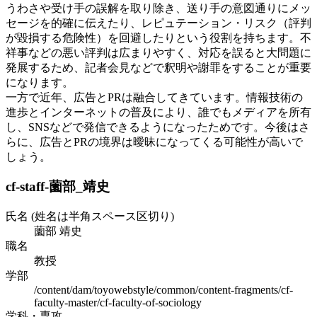
うわさや受け手の誤解を取り除き、送り手の意図通りにメッ
セージを的確に伝えたり、レピュテーション・リスク（評判
が毀損する危険性）を回避したりという役割を持ちます。不
祥事などの悪い評判は広まりやすく、対応を誤ると大問題に
発展するため、記者会見などで釈明や謝罪をすることが重要
になります。
一方で近年、広告とPRは融合してきています。情報技術の
進歩とインターネットの普及により、誰でもメディアを所有
し、SNSなどで発信できるようになったためです。今後はさ
らに、広告とPRの境界は曖昧になってくる可能性が高いで
しょう。
cf-staff-薗部_靖史
氏名 (姓名は半角スペース区切り)
薗部 靖史
職名
教授
学部
/content/dam/toyowebstyle/common/content-fragments/cf-
faculty-master/cf-faculty-of-sociology
学科・専攻