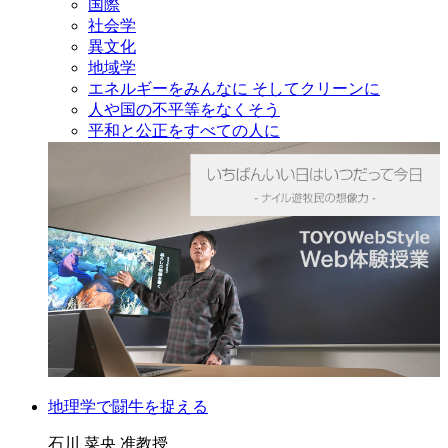
国際
社会学
異文化
地域学
エネルギーをみんなに そしてクリーンに
人や国の不平等をなくそう
平和と公正をすべての人に
地理学で闘牛を捉える
石川 菜央 准教授