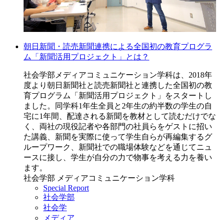
朝日新聞・読売新聞連携による全国初の教育プログラ
ム「新聞活用プロジェクト」とは？
社会学部メディアコミュニケーション学科は、2018年
度より朝日新聞社と読売新聞社と連携した全国初の教
育プログラム「新聞活用プロジェクト」をスタートし
ました。同学科1年生全員と2年生の約半数の学生の自
宅に1年間、配達される新聞を教材として読むだけでな
く、両社の現役記者や各部門の社員らをゲストに招い
た講義、新聞を実際に使って学生自らが再編集するグ
ループワーク、新聞社での職場体験などを通じてニュ
ースに接し、学生が自分の力で物事を考える力を養い
ます。
社会学部 メディアコミュニケーション学科
Special Report
社会学部
社会学
メディア