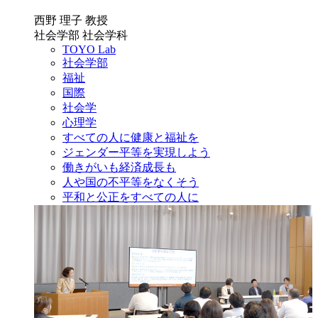
西野 理子 教授
社会学部 社会学科
TOYO Lab
社会学部
福祉
国際
社会学
心理学
すべての人に健康と福祉を
ジェンダー平等を実現しよう
働きがいも経済成長も
人や国の不平等をなくそう
平和と公正をすべての人に