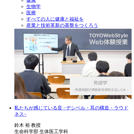
健康
生物学
医療
すべての人に健康と福祉を
産業と技術革新の基盤をつくろう
私たちが感じている音 −デシベル・耳の構造・ラウド
ネス−
鈴木 裕 教授
生命科学部 生体医工学科