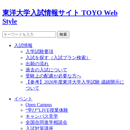
東洋大学入試情報サイト TOYO Web
Style
検索
入試情報
入学試験要項
入試を探す（入試プラン検索）
出願の流れ
過去の入試について
受験上の配慮が必要な方へ
【参考】2026年度東洋大学入学試験 成績開示に
ついて
イベント
Open Campus
“学び”LIVE授業体験
キャンパス見学
全国合同進学相談会
入試対策講座