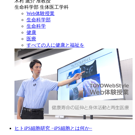
木村 鷹介 准教授
生命科学部 生体医工学科
Web体験授業
生命科学部
生命科学
健康
医療
すべての人に健康と福祉を
ヒトiPS細胞研究 −iPS細胞とは何か−