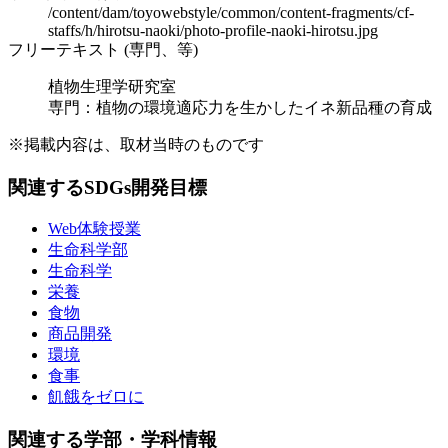
/content/dam/toyowebstyle/common/content-fragments/cf-
staffs/h/hirotsu-naoki/photo-profile-naoki-hirotsu.jpg
フリーテキスト (専門、等)
植物生理学研究室
専門：植物の環境適応力を生かしたイネ新品種の育成
※掲載内容は、取材当時のものです
関連するSDGs開発目標
Web体験授業
生命科学部
生命科学
栄養
食物
商品開発
環境
食事
飢餓をゼロに
関連する学部・学科情報