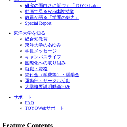
研究の面白さに近づく「TOYO Lab」
動画で見るWeb体験授業
教員が語る「学問の魅力」
Special Report
東洋大学を知る
総合知教育
東洋大学のあゆみ
学長メッセージ
キャンパスライフ
国際化への取り組み
就職・資格
納付金（学費等）・奨学金
運動部・サークル活動
大学概要説明動画2026
サポート
FAQ
TOYOWebサポート
Feature Contents