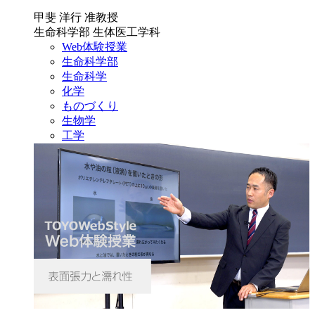
甲斐 洋行 准教授
生命科学部 生体医工学科
Web体験授業
生命科学部
生命科学
化学
ものづくり
生物学
工学