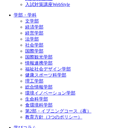
入試対策講座WebStyle
学部・学科
文学部
経済学部
経営学部
法学部
社会学部
国際学部
国際観光学部
情報連携学部
福祉社会デザイン学部
健康スポーツ科学部
理工学部
総合情報学部
環境イノベーション学部
生命科学部
食環境科学部
第2部・イブニングコース（夜）
教育方針（3つのポリシー）
学びコラム