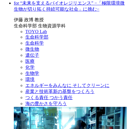
for “未来を支えるバイオレジリエンス” −「極限環境微
生物が切り拓く持続可能な社会」に挑む−
伊藤 政博 教授
生命科学部 生物資源学科
TOYO Lab
生命科学部
生命科学
微生物
遺伝子
医療
化学
生物学
環境
エネルギーをみんなに そしてクリーンに
産業と技術革新の基盤をつくろう
つくる責任 つかう責任
海の豊かさを守ろう