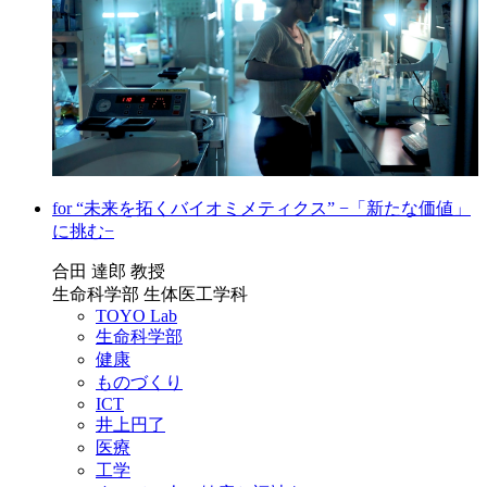
for “未来を拓くバイオミメティクス” −「新たな価値」
に挑む−
合田 達郎 教授
生命科学部 生体医工学科
TOYO Lab
生命科学部
健康
ものづくり
ICT
井上円了
医療
工学