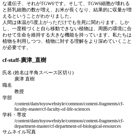
な遺伝子、それがTGW6です。そして、TGW6細胞が壊れる
と胚乳細胞の数が増え、お米が長くなり、結果的に収量が増
えるということがわかりました。
人間は体温が5度上がっただけでも生死に関わります。しか
し、一度根づくと自ら移動できない植物は、周囲の環境に合
わせて生命を維持する大きな機能を持っています。私たちは
植物を利用しつつ、植物に対する理解をより深めていくこと
が必要です。
cf-staff-廣津_直樹
氏名 (姓名は半角スペース区切り)
廣津 直樹
職名
教授
学部
/content/dam/toyowebstyle/common/content-fragments/cf-
faculty-master/cf-faculty-of-life-sciences
学科・専攻
/content/dam/toyowebstyle/common/content-fragments/cf-
department-master/cf-department-of-biological-resources
サムネイル写真