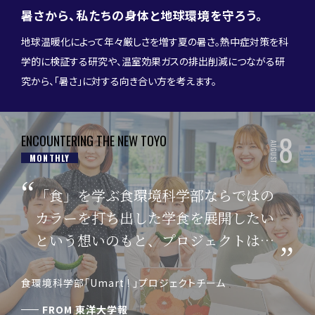
暑さから、私たちの身体と地球環境を守ろう。
地球温暖化によって年々厳しさを増す夏の暑さ。熱中症対策を科
学的に検証する研究や、温室効果ガスの排出削減につながる研
究から、「暑さ」に対する向き合い方を考えます。
8
ENCOUNTERING THE NEW TOYO
AUGUST
MONTHLY
「食」を学ぶ食環境科学部ならではの
カラーを打ち出した学食を展開したい
という想いのもと、プロジェクトはス
タートしました。
食環境科学部「Umart ! 」プロジェクトチーム
FROM
東洋大学報