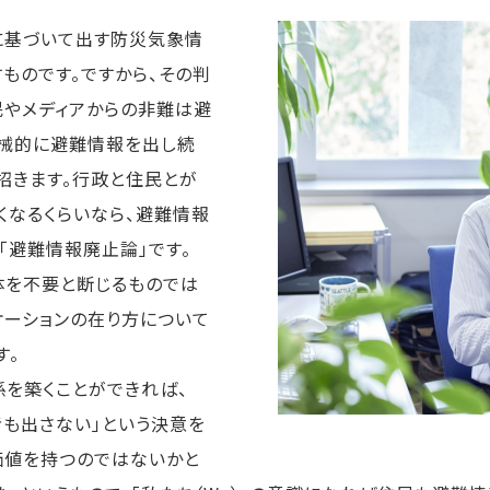
に基づいて出す防災気象情
ものです。ですから、その判
民やメディアからの非難は避
機械的に避難情報を出し続
招きます。行政と住民とが
くなるくらいなら、避難情報
「避難情報廃止論」です。
体を不要と断じるものでは
ケーションの在り方について
す。
係を築くことができれば、
も出さない」という決意を
価値を持つのではないかと