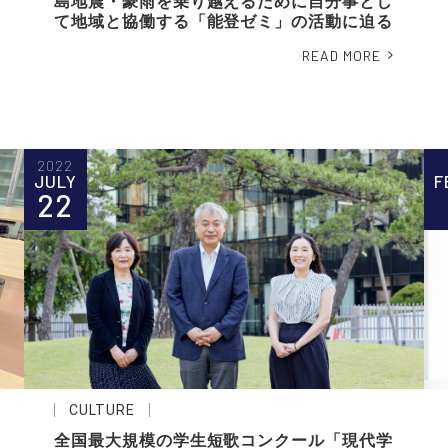
島地震・豪雨を乗り越えるために自分事とし
て地域と協働する「能登ゼミ」の活動に迫る
READ MORE
2022
JULY
F
22
CULTURE
全国最大規模の学生短歌コンクール「現代学