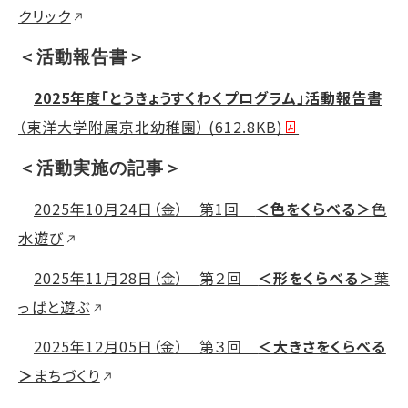
クリック
＜活動報告書＞
2025年度「とうきょうすくわくプログラム」活動報告書
（東洋大学附属京北幼稚園） (612.8KB)
＜活動実施の記事＞
2025年
10月24日（金） 第1回
＜色をくらべる＞
色
水遊び
2025年
11月28日（金）
第２回
＜形をくらべる＞
葉
っぱと遊ぶ
2025年12月05日（金） 第３回
＜大きさをくらべる
＞
まちづくり