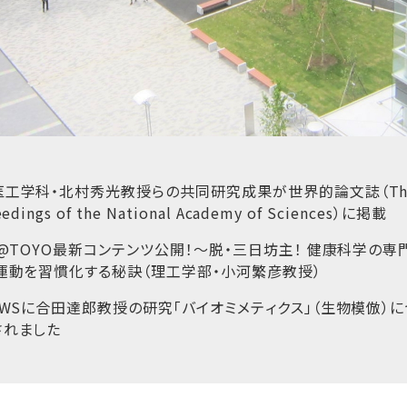
医工学科・北村秀光教授らの共同研究成果が世界的論文誌（Th
eedings of the National Academy of Sciences）に掲載
K@TOYO最新コンテンツ公開！～脱・三日坊主！ 健康科学の専
、運動を習慣化する秘訣（理工学部・小河繁彦教授）
EWSに合田達郎教授の研究「バイオミメティクス」（生物模倣）
されました