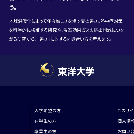
04
Veritas 学長×ゲスト対談
ン学部特設サイト
う。
地球温暖化によって年々厳しさを増す夏の暑さ。熱中症対策
を科学的に検証する研究や、温室効果ガスの排出削減につな
がる研究から、「暑さ」に対する向き合い方を考えます。
入学希望の方
このサイ
在学生の方
個人情
卒業生の方
お問い