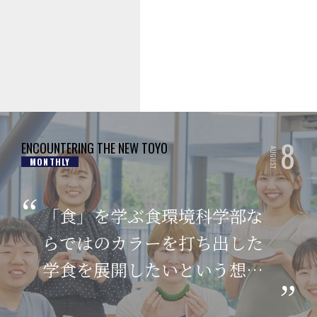
8
ENCOUNTERING THE NEW TOYO
AUGUST
MONTHLY
「食」を学ぶ食環境科学部な
らではのカラーを打ち出した
学食を展開したいという想い
のもと、プロジェクトはスタ