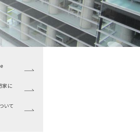
e
門家に
について