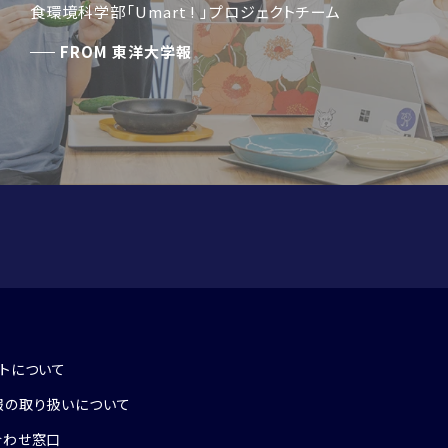
ートしました。
05
06
「総合知」教育
東洋大学の社会貢
食環境科学部「Umart ! 」プロジェクトチーム
FROM
東洋大学報
トについて
報の取り扱いについて
合わせ窓口