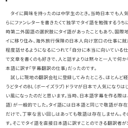
タイに興味を持ったのは中学生のとき。当時日本でも人気のあ
らにファンレターを書きたくて独学でタイ語を勉強するうち
時第二外国語の選択肢にタイ語があったこともあり、国際地
イに移り住み、海外旅行保険の日本人向け窓口の仕事に就
程度話せるようになるにつれて「自分に本当に向いている仕
で文章を書くのも好きで、人と話すよりは黙々と一人で何か
本語に訳す「字幕翻訳の仕事」だったのです。
試しに現地の翻訳会社に登録してみたところ、ほとんど経
うどタイのBL（ボーイズラブ）ドラマが日本で人気になり
い風になったのだと思います。当時、日本語字幕を作る際は
語）が一般的でした。タイ語には日本語と同じで敬語が存在し
だけで、丁寧な言い回しはあっても敬語は存在しません。そ
す。そこでタイ語を直接日本語に訳すことのできる翻訳者が