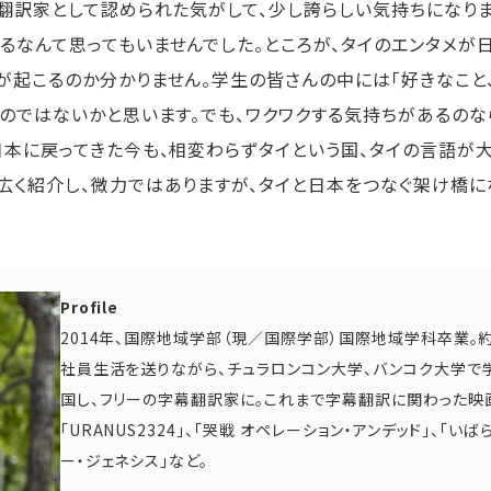
く翻訳家として認められた気がして、少し誇らしい気持ちになりま
なんて思ってもいませんでした。ところが、タイのエンタメが
が起こるのか分かりません。学生の皆さんの中には「好きなこと
るのではないかと思います。でも、ワクワクする気持ちがあるのな
日本に戻ってきた今も、相変わらずタイという国、タイの言語が大
広く紹介し、微力ではありますが、タイと日本をつなぐ架け橋に
Profile
2014年、国際地域学部（現／国際学部）国際地域学科卒業。約
社員生活を送りながら、チュラロンコン大学、バンコク大学で学
国し、フリーの字幕翻訳家に。これまで字幕翻訳に関わった映
「URANUS2324」、「哭戦 オペレーション・アンデッド」、「いば
ー・ジェネシス」など。