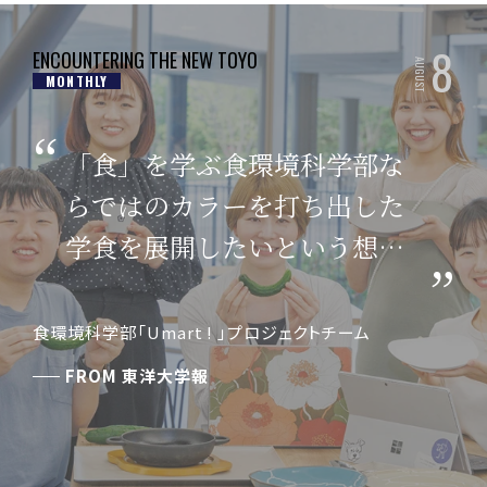
8
ENCOUNTERING THE NEW TOYO
AUGUST
MONTHLY
「食」を学ぶ食環境科学部な
らではのカラーを打ち出した
学食を展開したいという想い
のもと、プロジェクトはスタ
ートしました。
05
06
「総合知」教育
東洋大学の社会貢
食環境科学部「Umart ! 」プロジェクトチーム
FROM
東洋大学報