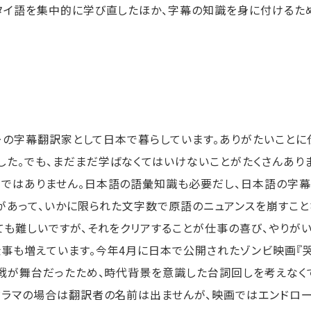
タイ語を集中的に学び直したほか、字幕の知識を身に付けるた
リーの字幕翻訳家として日本で暮らしています。ありがたいことに
した。でも、まだまだ学ばなくてはいけないことがたくさんあり
けではありません。日本語の語彙知識も必要だし、日本語の字幕
のがあって、いかに限られた文字数で原語のニュアンスを崩すこと
ても難しいですが、それをクリアすることが仕事の喜び、やりがい
も増えています。今年4月に日本で公開されたゾンビ映画『哭
大戦が舞台だったため、時代背景を意識した台詞回しを考えなく
ドラマの場合は翻訳者の名前は出ませんが、映画ではエンドロ