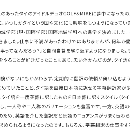
ったタイのアイドルデュオGOLF&MIKEに夢中になったの
に、いつしかタイという国や文化にも興味をもつようになってい
域学部（現・国際学部）国際地域学科への進学を決めました。 
きました。仕事に不満があったわけではありませんが、何年か
事ってなんだろう？」と自問自答を繰り返すようになりました。
をやることが好きだったこともあり、思い浮かんだのが、タイ語
験がないにもかかわらず、定期的に翻訳の依頼が舞い込むよう
はじめていたことと、タイ語を直接日本語に訳せる字幕翻訳家が
、タイ語を一度英語に訳したものを日本語に訳すスタイル（タ
、一人称や二人称のバリエーションも豊富です。一方、英語の一
のため、英語を介した翻訳だと原語のニュアンスがうまく伝わら
求められるようになったのです。もちろん、字幕翻訳の仕事をす