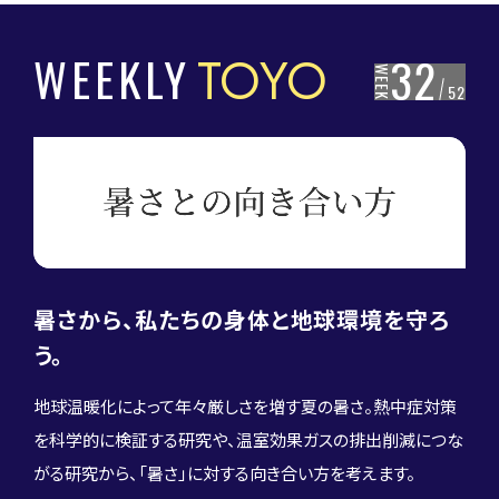
WEEKLY
TOYO
32
WEEK
52
暑さから、私たちの身体と地球環境を守ろ
04
Veritas 学長×ゲスト対談
ン学部特設サイト
う。
地球温暖化によって年々厳しさを増す夏の暑さ。熱中症対策
を科学的に検証する研究や、温室効果ガスの排出削減につな
がる研究から、「暑さ」に対する向き合い方を考えます。