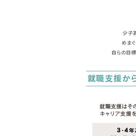
少子
めまぐ
自らの目標