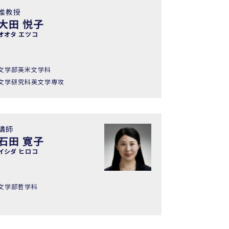
准教授
大田 悦子
オオタ エツコ
文学部英米文学科
文学研究科英文学専攻
講師
石田 寛子
イシダ ヒロコ
文学部哲学科