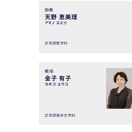
助教
天野 恵美理
アマノ エミリ
文学部哲学科
教授
金子 有子
カネコ ユウコ
文学部英米文学科