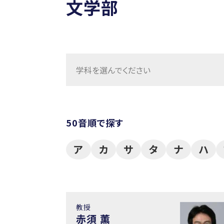
文学部
50音順で探す
ア
カ
サ
タ
ナ
ハ
教授
赤須 薫