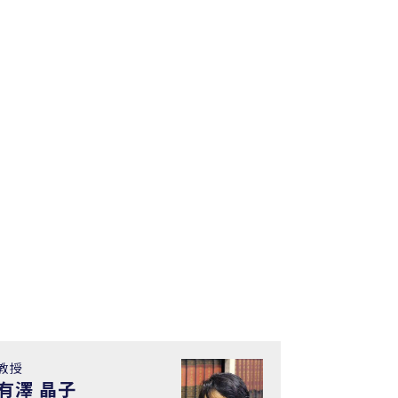
教授
有澤 晶子