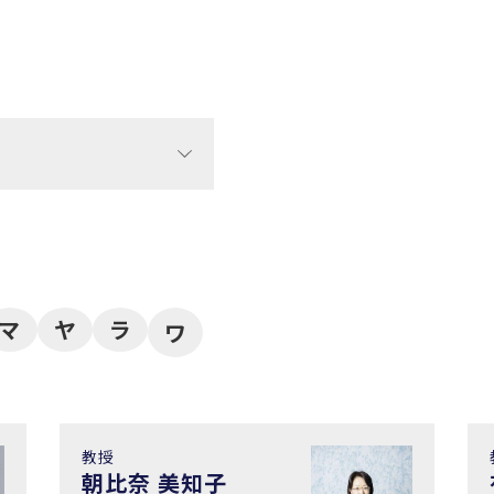
マ
ヤ
ラ
ワ
教授
朝比奈 美知子