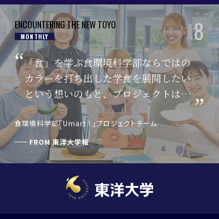
8
ENCOUNTERING THE NEW TOYO
AUGUST
MONTHLY
「食」を学ぶ食環境科学部ならではの
カラーを打ち出した学食を展開したい
という想いのもと、プロジェクトはス
タートしました。
食環境科学部「Umart ! 」プロジェクトチーム
FROM
東洋大学報