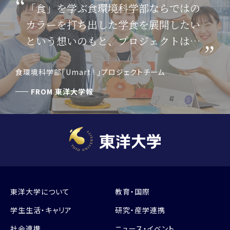
「食」を学ぶ食環境科学部ならではの
カラーを打ち出した学食を展開したい
という想いのもと、プロジェクトはス
タートしました。
食環境科学部「Umart ! 」プロジェクトチーム
FROM
東洋大学報
東洋大学について
教育・国際
学生生活・キャリア
研究・産学連携
社会連携
ニュース・イベント