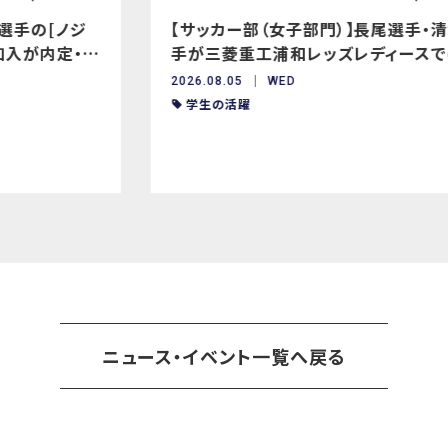
【サッカー部（女子部門）】長尾選手・清水選
手が三菱重工浦和レッズレディースでの
2026/27年JFA・WEリーグ特別指定選手に
2026.08.05
WED
認定
学生の活躍
ニュース・イベント一覧へ戻る