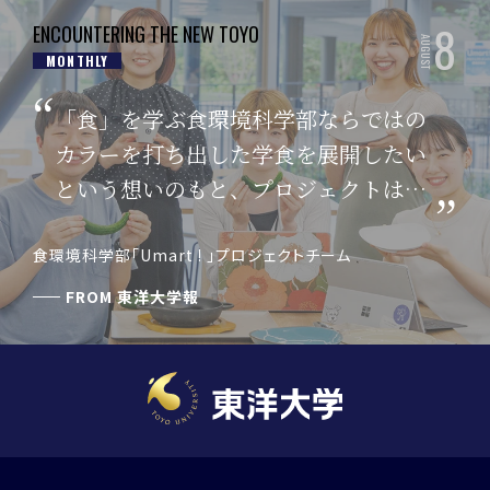
8
ENCOUNTERING THE NEW TOYO
AUGUST
MONTHLY
「食」を学ぶ食環境科学部ならではの
カラーを打ち出した学食を展開したい
という想いのもと、プロジェクトはス
タートしました。
食環境科学部「Umart ! 」プロジェクトチーム
FROM
東洋大学報