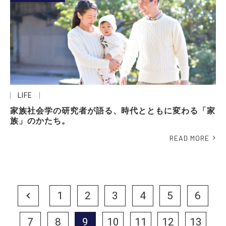
LIFE
家族社会学の研究者が語る、時代とともに変わる「家
族」のかたち。
READ MORE
Prev
1
2
3
4
5
6
7
8
9
10
11
12
13