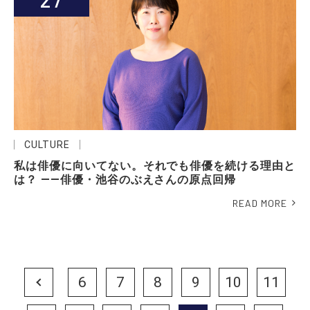
CULTURE
私は俳優に向いてない。それでも俳優を続ける理由と
は？ ――俳優・池谷のぶえさんの原点回帰
READ MORE
Prev
6
7
8
9
10
11