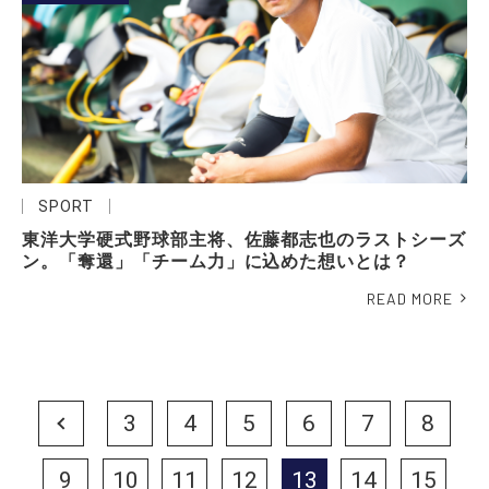
SPORT
東洋大学硬式野球部主将、佐藤都志也のラストシーズ
ン。「奪還」「チーム力」に込めた想いとは？
READ MORE
Prev
3
4
5
6
7
8
9
10
11
12
13
14
15