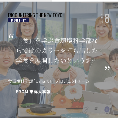
8
ENCOUNTERING THE NEW TOYO
AUGUST
MONTHLY
「食」を学ぶ食環境科学部な
らではのカラーを打ち出した
学食を展開したいという想い
のもと、プロジェクトはスタ
ートしました。
06
「総合知」教育
東洋大学の社会貢献
食環境科学部「Umart ! 」プロジェクトチーム
FROM
東洋大学報