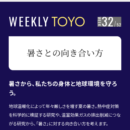
WEEKLY
TOYO
32
WEEK
52
暑さから、私たちの身体と地球環境を守ろ
04
05
Veritas 学長×ゲスト対談
特設サイト
う。
地球温暖化によって年々厳しさを増す夏の暑さ。熱中症対策
を科学的に検証する研究や、温室効果ガスの排出削減につな
がる研究から、「暑さ」に対する向き合い方を考えます。