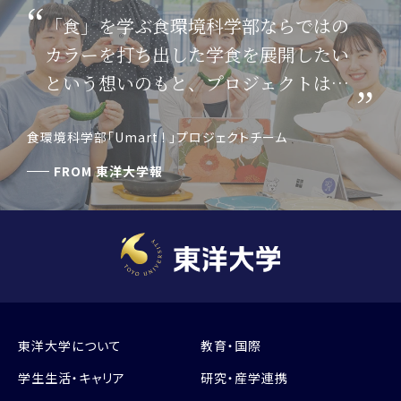
「食」を学ぶ食環境科学部ならではの
カラーを打ち出した学食を展開したい
という想いのもと、プロジェクトはス
タートしました。
食環境科学部「Umart ! 」プロジェクトチーム
FROM
東洋大学報
東洋大学について
教育・国際
学生生活・キャリア
研究・産学連携