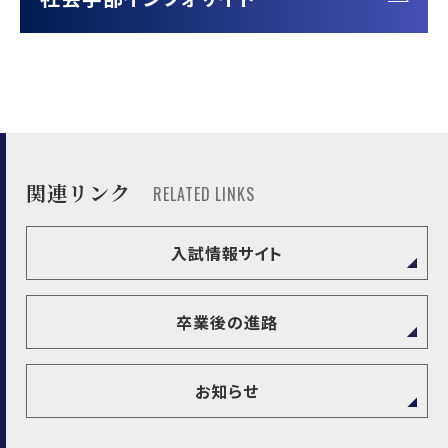
Fujishima
Yoshitsugu
松田 英子
教
睡眠障害／認知行動療法／
授
特別支援教育
Matsuda Eiko
関連リンク
RELATED LINKS
入試情報サイト
卒業後の進路
お知らせ