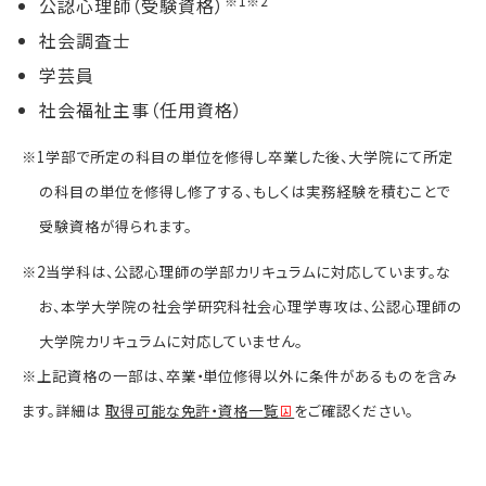
※1
※2
公認心理師（受験資格）
社会調査士
学芸員
ワークライフバランス／子育
片山 美由紀
教授
日本の社会
社会福祉主事（任用資格）
Katayama Miyuki
※1学部で所定の科目の単位を修得し卒業した後、大学院にて所定
の科目の単位を修得し修了する、もしくは実務経験を積むことで
桐生 正幸
教
授
受験資格が得られます。
犯罪者プロファイリング／
Kiriu
Masayuki
※2当学科は、公認心理師の学部カリキュラムに対応しています。な
お、本学大学院の社会学研究科社会心理学専攻は、公認心理師の
大学院カリキュラムに対応していません。
熊谷 智博
教授
集団間紛争解決／攻撃性／
※上記資格の一部は、卒業・単位修得以外に条件があるものを含み
Kumagai Tomohiro
ます。詳細は
取得可能な免許・資格一覧
をご確認ください。
齊藤 俊樹
准