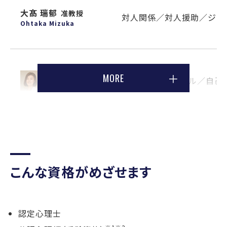
大髙 瑞郁
准教授
対人関係／対人援助／ジェ
Ohtaka Mizuka
尾崎 由佳
教
MORE
セルフ・コントロール／自己
授
Ozaki Yuka
小澤 幸世
助教
心理学／感情制御／心理療
Ozawa Sachiyo
こんな資格がめざせます
心的外傷後ストレス症（PTS
片柳 章子
教授
認定心理士
法／認知処理療法／犯罪被
Katayanagi Akiko