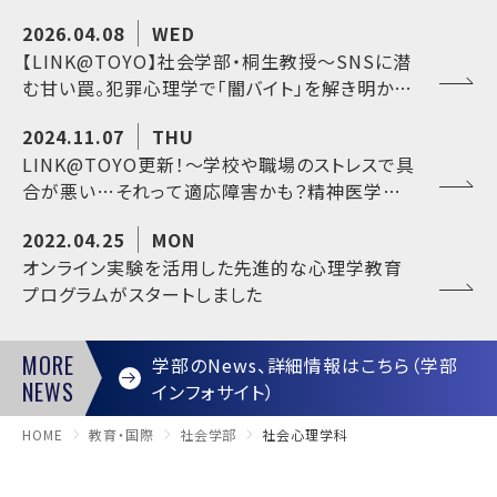
2026.04.08
WED
【LINK@TOYO】社会学部・桐生教授～SNSに潜
む甘い罠。犯罪心理学で「闇バイト」を解き明かす
～
2024.11.07
THU
LINK@TOYO更新！～学校や職場のストレスで具
合が悪い…それって適応障害かも？精神医学の
専門家に聞く、正しい適応障害の理解。＜社会学
2022.04.25
MON
部・角田京子准教授＞
オンライン実験を活用した先進的な心理学教育
プログラムがスタートしました
MORE
学部のNews、詳細情報はこちら（学部
NEWS
インフォサイト）
HOME
教育・国際
社会学部
社会心理学科