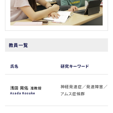
教員一覧
氏名
研究キーワード
神経発達症／発達障害／自
浅田 晃佑
准教授
アムス症候群
Asada Kosuke