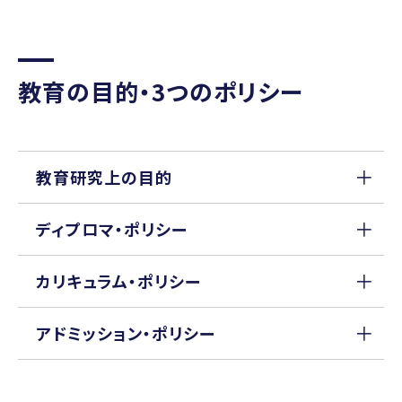
社会的認知/表情認知/印象
教授
Saito Toshiki
教育の目的・3つのポリシー
榊原 圭子
働く人のストレス、健康、well
教
授
援／メンタリング・組織のコ
Sakakibara
イフバランス
Keiko
教育研究上の目的
角田 京子
ディプロマ・ポリシー
教授
精神医学／精神病理学／絵
Sumida Kyoko
カリキュラム・ポリシー
アドミッション・ポリシー
高 史明
教授
偏見／差別／情報社会
Taka Fumiaki