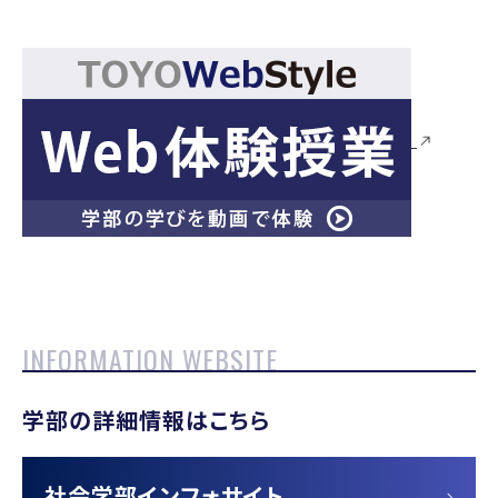
ダルジール ニコラス
講師
Dalziel Heiberg
Nicholas
橋本 剛明
准
教授
道徳／社会的公正／心の知
Hashimoto
Takaaki
言語学習者心理／自己調整
福田 晶子
准教授
INFORMATION WEBSITE
機づけ
Fukuda Akiko
学部の詳細情報はこちら
藤島 喜嗣
教
授
社会心理学/社会的認知/社
社会学部インフォサイト