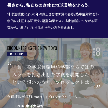
暑さから、私たちの身体と地球環境を守ろう。
地球温暖化によって年々厳しさを増す夏の暑さ。熱中症対策を科
学的に検証する研究や、温室効果ガスの排出削減につながる研
究から、「暑さ」に対する向き合い方を考えます。
8
ENCOUNTERING THE NEW TOYO
AUGUST
MONTHLY
「食」を学ぶ食環境科学部ならではの
カラーを打ち出した学食を展開したい
という想いのもと、プロジェクトはス
タートしました。
食環境科学部「Umart ! 」プロジェクトチーム
FROM
東洋大学報