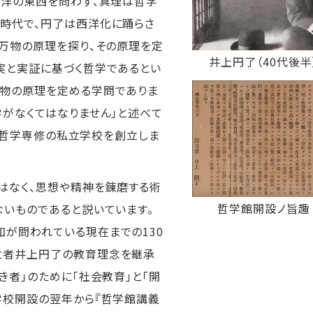
「洋の東西を問わず、真理は哲学
の時代で、円了は西洋化に踊らさ
「万物の原理を探り、その原理を定
井上円了（40代後半
実と実証に基づく哲学であるとい
事物の原理を定める学問でありま
学がなくてはなりません」と述べて
いう哲学専修の私立学校を創立しま
はなく、思想や精神を錬磨する術
哲学館開設ノ旨
ないものであると説いています。
が問われている現在までの130
立者井上円了の教育理念を継承
き者」のために「社会教育」と「開
学校開設の翌年から『哲学館講義