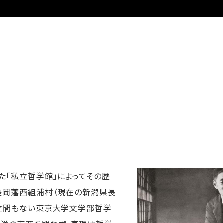
した「私立哲学館」によってその歴
国長岡藩西組浦村（現在の新潟県長
、設立間もない東京大学文学部哲学