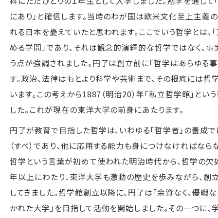
科にただひとりの１年生として入学しました。勉学を通して
にあり」と確信します。当時のわが国は欧米文化至上主義
れる日本を憂えていたと思われます。ここでいう哲学とは、
める学問」であり、それは観念的演繹的な哲学ではなく、事
う点が強調されました。円了は創立前に「哲学はあらゆる
す。政治、法律はもとより科学や芸術まで、その根底には哲
います。この考えから1887（明治20）年「私立哲学館」と
した。これが現在の東洋大学の前身にあたります。
円了が教育で目指した哲学は、いわゆる「哲学者」の養成で
（すべ）であり、他に応用する能力も身につけなければなら
哲学という言葉が初めて使われた明治時代から、哲学の欠如
年以上にわたり、東洋大学も激動の歴史を歩みながら、創
してきました。哲学館創立以降に、円了は「余資なく、優暇な
かれた大学」を目指して活動を開始しました。その一つに、