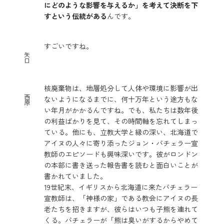
にどのような影響を与えるか」を考えて決断を下
すという伝統がある
んです。
すごいですね。
矢
口
核廃棄物は、地層処分して人体や環境に影響が出
西
ないようになるまでに、何十万年という途方もな
原
い年月がかかるんですね。でも、私たちは数年後
の利益ばかりを見て、その時間軸を忘れてしまっ
ている。他にも、立教大学と縁の深い、北海道で
アイヌの人々に寄り添ったジョン・バチェラー宣
教師のエピソードも興味深いです。彼がロンドン
の本部に書き送った報告書を読むと面白いことが
書かれていました。
19世紀末、イギリスから北海道に来たバチェラー
宣教師は、「神様の家」である教会にアイヌの長
老たちを招きますが、彼らはいつも子熊を連れて
くる。バチェラーが「熊は臭いがするからやめて