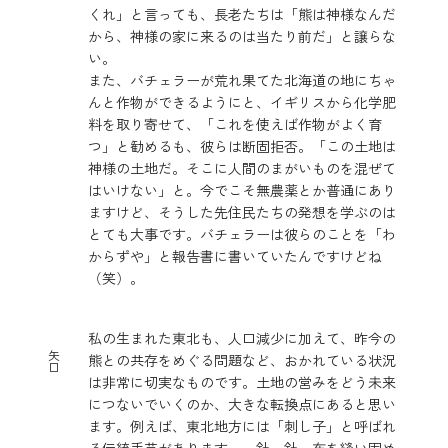
くれ」と言っても、長老たちは「熊は神様なんだ
から、神様の家に来るのは当たり前だ」と譲らな
い。
また、バチェラーが荒れ果てた北海道の地にちゃ
んと作物ができるようにと、イギリスから化学肥
料を取り寄せて、「これを使えば作物がよく育
つ」と勧めるも、彼らは断固拒否。「この土地は
神様の土地だ。そこに人間のまがいものを混ぜて
はいけない」と。今でこそ無農薬とか普通にあり
ますけど、そうした先住民たちの発想を学ぶのは
とても大事です。バチェラーは彼らのことを「わ
からずや」と報告書に書いていたんですけどね
（笑）。
私の生まれた東北も、人口減少に加えて、昨今の
矢
熊との共存をめぐる問題など、おかれている状況
口
は非常に切実なものです。土地の営みをどう未来
につないでいくのか、大きな転換点にあると思い
ます。例えば、東北地方には「刺し子」と呼ばれ