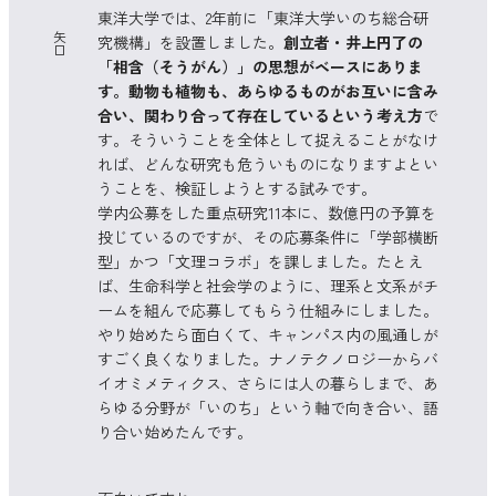
東洋大学では、2年前に「東洋大学いのち総合研
矢
究機構」を設置しました。
創立者・井上円了の
口
「相含（そうがん）」の思想がベースにありま
す。動物も植物も、あらゆるものがお互いに含み
合い、関わり合って存在しているという考え方
で
す。そういうことを全体として捉えることがなけ
れば、どんな研究も危ういものになりますよとい
うことを、検証しようとする試みです。
学内公募をした重点研究11本に、数億円の予算を
投じているのですが、その応募条件に「学部横断
型」かつ「文理コラボ」を課しました。たとえ
ば、生命科学と社会学のように、理系と文系がチ
ームを組んで応募してもらう仕組みにしました。
やり始めたら面白くて、キャンパス内の風通しが
すごく良くなりました。ナノテクノロジーからバ
イオミメティクス、さらには人の暮らしまで、あ
らゆる分野が「いのち」という軸で向き合い、語
り合い始めたんです。