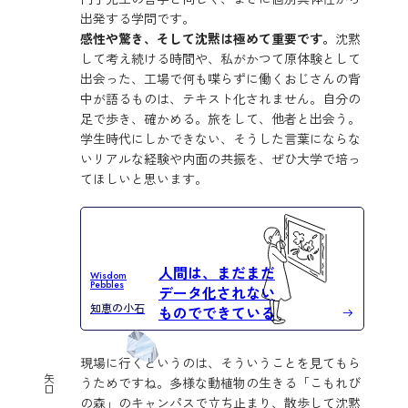
出発する学問です。
感性や驚き、そして沈黙は極めて重要です。
沈黙
して考え続ける時間や、私がかつて原体験として
出会った、工場で何も喋らずに働くおじさんの背
中が語るものは、テキスト化されません。自分の
足で歩き、確かめる。旅をして、他者と出会う。
学生時代にしかできない、そうした言葉にならな
いリアルな経験や内面の共振を、ぜひ大学で培っ
てほしいと思います。
人間は、まだまだ
Wisdom
Pebbles
データ化されない
知恵の小石
ものでできている
現場に行くというのは、そういうことを見てもら
矢
うためですね。多様な動植物の生きる「こもれび
口
の森」のキャンパスで立ち止まり、散歩して沈黙