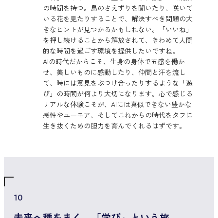
の時間を持つ。鳥のさえずりを聞いたり、咲いて
いる花を見たりすることで、解決すべき問題の大
きなヒントが見つかるかもしれない。「いいね」
を押し続けることから解放されて、きわめて人間
的な時間を過ごす環境を提供したいですね。
AIの時代だからこそ、生身の身体で五感を働か
せ、美しいものに感動したり、仲間と汗を流し
て、時には意見をぶつけ合ったりするような「遊
び」の時間が何より大切になります。心で感じる
リアルな体験こそが、AIには真似できない豊かな
感性やユーモア、そしてこれからの時代をタフに
生き抜くための胆力を育んでくれるはずです。
10
未来へ種をまく。「学び」という旅。