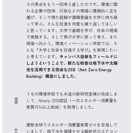
その原点をもう一回考え直したのです。環境に関
わる企業や団体、行政などの現場に積極的に足を
運び、そこで得た経験や課題意識を大学に持ち帰
って学ぶ。そんな往復を何度も繰り返してほしい
と思っています。大学で基礎を学び、社会の現場
で実践する。そして再び大学に戻って考え、また
現場へ向かう。環境イノベーション学部では、そ
んな『大学と社会を往復する学び』を実現したい
と考えています。
キャンパス自体をフィールドに
しようということで、新たな校舎は地下水や太陽
光を活用できる完全なZEB（Net Zero Energy
Building）構造にしました
。
うちの環境学部でも木造の新研究室棟が完成しま
西
して、Nearly ZEB認証（一次エネルギー消費量を
原
実質75％以上削減）を取得しました。
建物全体でエネルギー消費量実質ゼロを目指して
矢
いまして、地下水を循環させる輻射式のエアコン