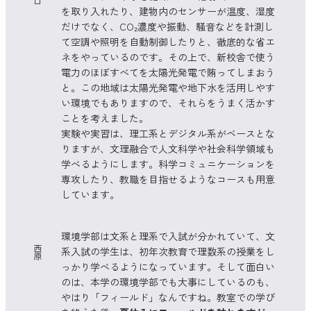
口
を取り入れたり、建物内のセンサーが温度、湿度
だけでなく、CO₂濃度や振動、騒音などを計測し
て空調や照明を自動制御したりと、徹底的な省エ
ネをやっているのです。その上で、新校舎で使う
電力のほぼすべてを太陽光発電で賄ってしまおう
と。この地域は太陽光発電や地下水を活用しやす
い環境でもありますので、それらをうまく活かす
ことを考えました。
実験や実習は、理工系とデジタル系がベースとな
りますが、文理融合で人文科学や社会科学領域も
学べるようにします。科学コミュニケーションを
専攻したり、教職を目指せるようなコースも用意
しています。
環境学部は文系と理系で入試が分かれていて、文
西
系入試の学生は、初年次教育で理数系の授業をし
原
っかり学べるようになっています。そして面白い
のは、本学の環境学部でも大事にしているのも、
やはり「フィールド」なんですね。教室での学び