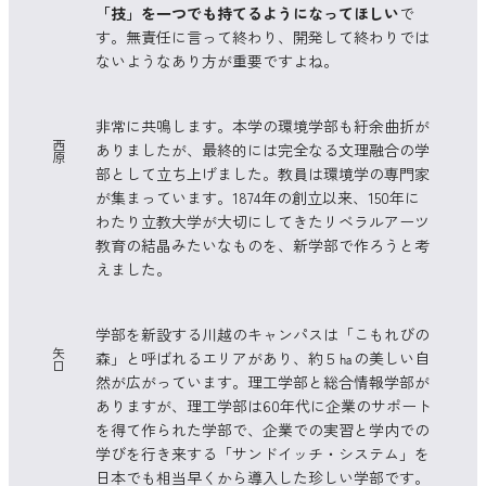
「技」を一つでも持てるようになってほしい
で
す。無責任に言って終わり、開発して終わりでは
ないようなあり方が重要ですよね。
非常に共鳴します。本学の環境学部も紆余曲折が
西
ありましたが、最終的には完全なる文理融合の学
原
部として立ち上げました。教員は環境学の専門家
が集まっています。1874年の創立以来、150年に
わたり立教大学が大切にしてきたリベラルアーツ
教育の結晶みたいなものを、新学部で作ろうと考
えました。
学部を新設する川越のキャンパスは「こもれびの
矢
森」と呼ばれるエリアがあり、約５㏊の美しい自
口
然が広がっています。理工学部と総合情報学部が
ありますが、理工学部は60年代に企業のサポート
を得て作られた学部で、企業での実習と学内での
学びを行き来する「サンドイッチ・システム」を
日本でも相当早くから導入した珍しい学部です。