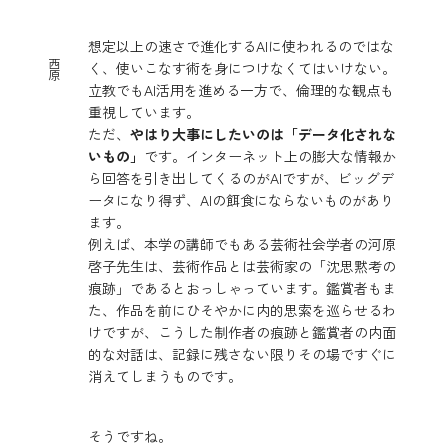
想定以上の速さで進化するAIに使われるのではな
西
く、使いこなす術を身につけなくてはいけない。
原
立教でもAI活用を進める一方で、倫理的な観点も
重視しています。
ただ、
やはり大事にしたいのは「データ化されな
いもの」
です。インターネット上の膨大な情報か
ら回答を引き出してくるのがAIですが、ビッグデ
ータになり得ず、AIの餌食にならないものがあり
ます。
例えば、本学の講師でもある芸術社会学者の河原
啓子先生は、芸術作品とは芸術家の「沈思黙考の
痕跡」であるとおっしゃっています。鑑賞者もま
た、作品を前にひそやかに内的思索を巡らせるわ
けですが、こうした制作者の痕跡と鑑賞者の内面
的な対話は、記録に残さない限りその場ですぐに
消えてしまうものです。
そうですね。