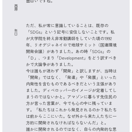
面白いですね。
西
原
ただ、私が常に意識していることは、既存の
矢
「SDGs」という記号に安住しないことです。私
口
が大学院を終え非常勤講師をしていた頃の1992
年、リオデジャネイロで地球サミット（国連環境
開発会議）がありました。あの時「SDGs」の
「Ｄ」、つまり「Development」をどう訳すべき
かで大論争がありました。
今は誰もが迷わず「開発」と訳しますが、当時は
「開発」ではなく、「発達」や「発展」といった
内発性を含むものであるべきだという主張があり
ました。ディベロッパーのイメージが定着してし
まうのではないかと。アマゾンに暮らす先住民の
方が言った言葉が、今でも心の中に残っていま
す。「私たちはこれから発見されるのか？私たち
は前からここにいた。なぜ外から来た人たちに一
方的に開発されなければならないんだ」と。
誰かに開発されるのではなく、自らの内発的な思