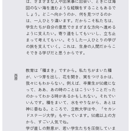
は、さまざまな人や出来事に出会い、ときには海
図のない海を進むような経験をすることもあるで
しょう。どこへ向かうのか、何を見つけるのか
は、一人ひとり違います。だからこそ私たちは、
学生たちが自分の意思でさまざまな方向へ進める
ように支えたい。寄り道をしてもいいし、立ち止
まって考えてもいい。そうした一人ひとりの学び
の旅を支えていく。これは、生身の人間だからこ
そできる学びだと思うからです。
教育は「種まき」ですから。私たちがまいた種
西
が、いつ芽を出し、花を開き、実をつけるかは、
原
我々にもわからない。例えば、卒業生が50歳にな
って、ああ、あの時のことはこういうことだった
のかってわかる時があるかもしれない。それでい
いんです。種をまいて、水をやりながら、あとは
神に委ねる。ところで、立教大学は今、「セカン
ドステージ大学」もやっています。50歳以上の方
から、すごい人気でね。
学び直しの熱意が、若い学生たちを圧倒していま