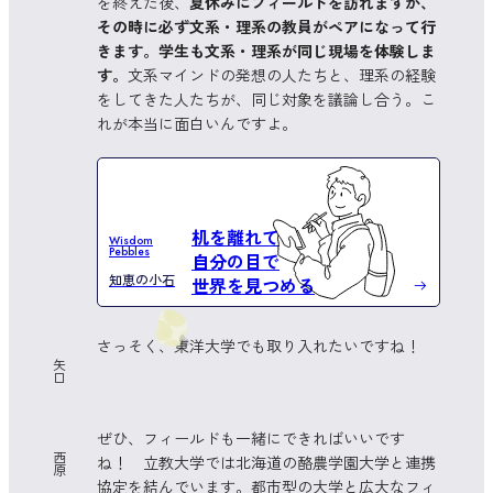
を終えた後、
夏休みにフィールドを訪れますが、
その時に必ず文系・理系の教員がペアになって行
きます。学生も文系・理系が同じ現場を体験しま
す。
文系マインドの発想の人たちと、理系の経験
をしてきた人たちが、同じ対象を議論し合う。こ
れが本当に面白いんですよ。
机を離れて
Wisdom
Pebbles
自分の目で
知恵の小石
世界を見つめる
さっそく、東洋大学でも取り入れたいですね！
矢
口
ぜひ、フィールドも一緒にできればいいです
西
ね！ 立教大学では北海道の酪農学園大学と連携
原
協定を結んでいます。都市型の大学と広大なフィ