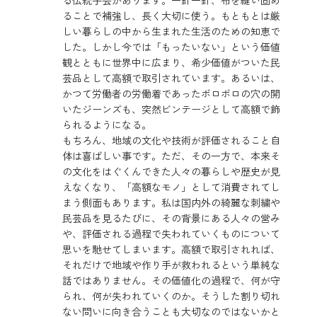
る伝統手芸があります。一針一針、布を縫い固め
ることで補強し、長く大切に使う。もともとは厳
しい暮らしの中から生まれた生活のための知恵で
した。しかし今では「もったいない」という価値
観とともに世界中に広まり、希少価値がついた民
芸品として高額で取引されています。あるいは、
かつて労働者の労働着であったボロボロの穴の開
いたジーンズも、突然ビンテージとして高額で飾
られるようになる。
もちろん、地域の文化や技術が評価されること自
体は喜ばしい事です。ただ、その一方で、本来そ
の文化をはぐくんできた人々の暮らしや歴史が見
えなくなり、「高額なモノ」として消費されてし
まう側面もあります。私は国内外の綺麗な刺繍や
民芸品を見るたびに、その背景にある人々の営み
や、評価される過程で失われていくものについて
思いを馳せてしまいます。高額で取引されれば、
それだけで地域や作り手が救われるという単純な
話ではありません。その価値化の過程で、何が守
られ、何が失われていくのか。そうした割り切れ
ない問いに向き合うことも大切なのではないかと