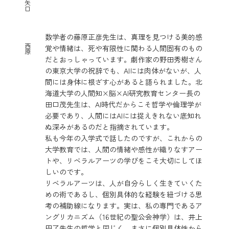
矢
口
数学者の藤原正彦先生は、真理を見つける美的感
西
覚や情緒は、死や有限性に関わる人間固有のもの
原
だとおっしゃっています。劇作家の野田秀樹さん
の東京大学の祝辞でも、AIには肉体がないが、人
間には身体に根ざす心があると語られました。北
海道大学の人間知×脳×AI研究教育センター長の
田口茂先生は、AI時代だからこそ哲学や倫理学が
必要であり、人間にはAIには捉えきれない底知れ
ぬ深みがあるのだと指摘されています。
私も今年の入学式で話したのですが、これからの
大学教育では、人間の情緒や感性が織りなすアー
トや、リベラルアーツの学びをこそ大切にしてほ
しいのです。
リベラルアーツは、人が自分らしく生きていくた
めの術であるし、個別具体的な経験を紐づける思
考の補助線になります。実は、私の専門であるア
ングリカニズム（16世紀の聖公会神学）は、井上
円了先生の哲学と同じく、まさに個別具体性から