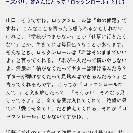
―ズバリ、皆さんにとって「ロックンロール」とは？
山口
「そうですね。
ロックンロールは『命の肯定』で
すね。
こんなことを言ったら怒られるかもしれない
けれど、『学校がつまらない』とか『仕事に行きたく
ない』とか、生きてれば毎日色々なことがあります。
そんなとき、ロックンロールは『君はそのままでいい
よ』と言ってくれる。『君が一人だって構いやしない
よ。洋服に自信がなくたってギターは弾けるんだろ？
ギターが弾けなくたって足踏みはできるんだろ？』と
言ってくれるんです。
こっちが『ロックンロールな
んて…』と突き放したって、『そうかい、それなら見
守ってるよ』と。
全てを受け入れてくれて、絶望の果
てに『愛こそ全て！』だと教えてくれる、それが『ロ
ックンロール』じゃないですかね。
」
近藤
「学生の頃は自分の部屋にあるCD以外は何も持