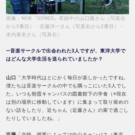
画像：NHK『SONGS』収録中の山口隆さん（写真右
から3番目）・近藤洋一さん（写真右から2番目）・
木内泰史さん（写真右）
―音楽サークルで出会われた3人ですが、東洋大学で
はどんな大学生活を送られていましたか？
山口
「大学時代はとにかく毎日が楽しかったですね。
僕たちは音楽サークルの中でも隅っこにいた3人でし
た。いつも朝霞キャンパスの図書館下の学食（※現在
は別の場所に移動しています）に集まって取り留めの
ない話をしたり、近ちゃん（近藤さん）の家で過ごし
たりしていましたね。」
近藤
「当時、授業によっては白山キャンパス（東京